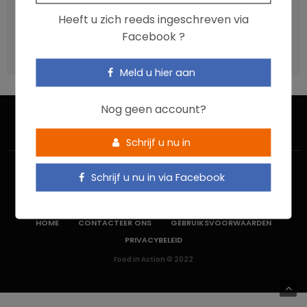
Vis, verontreinigende stoffen en omega-3: wat zijn de
Heeft u zich reeds ingeschreven via
aanbevelingen?
Facebook ?
Moeten ultrabewerkte voedingsmiddelen een prioritair
aandachtspunt zijn?
Meld u hier aan
Nog geen account?
Schrijf u nu in
Schrijf u nu in via Facebook
HOME
CONTACTEER ONS
GEBRUIKSVOORWAARDEN
PRIVACYBELEID
Food In Action © 2022