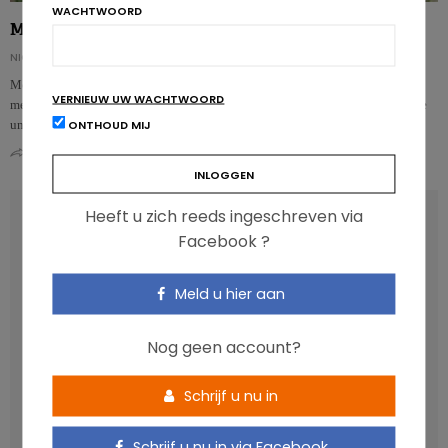
WACHTWOORD
Microplastics: weekdieren het meest verontreinigd
NICOLAS GUGGENBÜHL
Mosselen, oesters en sint-jakobsvruchten behoren tot de zeevruchten die het
VERNIEUW UW WACHTWOORD
meest verontreinigd zijn met microplastics, aldus een onderzoeksteam van de
ONTHOUD MIJ
univ…
0
0
Heeft u zich reeds ingeschreven via
RECENT POSTS
Facebook ?
Anthocyanen: gunstig voor de cardiometabole
Meld u hier aan
gezondheid
Verhoogt het eten van zoete voeding de trek in zoet?
Nog geen account?
Een gezonde darmmicrobiota is goed, maar wat is dat
eigenlijk?
Schrijf u nu in
Vis, verontreinigende stoffen en omega-3: wat zijn de
aanbevelingen?
Schrijf u nu in via Facebook