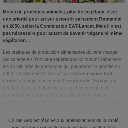
Moins de protéines animales, plus de végétaux, c’est
une priorité pour arriver à nourrir sainement l’humanité
en 2050, selon la Commission EAT-Lancet. Mais il n’est
pas nécessaire pour autant de devenir végane ni même
végétarien…
Les pratiques de production alimentaires doivent changer
radicalement si l’on veut espérer pouvoir nourrir sainement
les 10 milliards de personnes qui peupleront la planète en
2050. C’est le constat dressé par la
Commission EAT-
Lancet
, un projet qui a réuni
37 experts de 16 pays
qui,
pendant 3 ans, ont planché sur la complexe équation
permettant de produire de quoi satisfaire les besoins
nutritionnels de 10 milliards de personnes. Et cela en tenant
compte des changements climatiques, de la diminution de la
biodiversité, des ressources en eau ainsi que des cycles de
Ce site web est réservé aux professionnels de la santé.
l’azote et du phosphore.
Veuillez-vous connecter pour accéder aux dernières