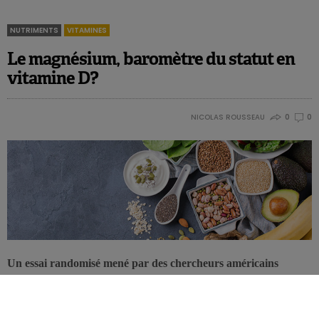
NUTRIMENTS
VITAMINES
Le magnésium, baromètre du statut en
vitamine D?
NICOLAS ROUSSEAU
0
0
Un essai randomisé mené par des chercheurs américains
indique que le magnésium jouerait un rôle de régulateur dans
le statut en vitamine D. Le minéral optimiserait en effet les
niveaux sanguins de la vitamine en fonction de la présence