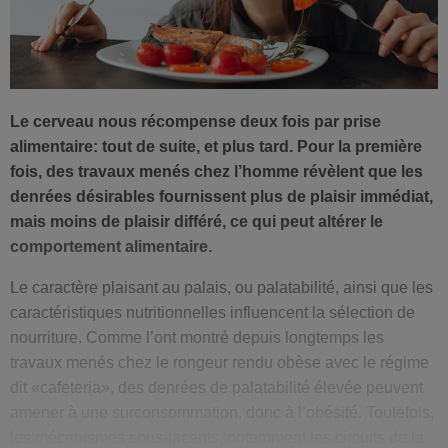
Le cerveau nous récompense deux fois par prise
alimentaire: tout de suite, et plus tard. Pour la première
fois, des travaux menés chez l’homme révèlent que les
denrées désirables fournissent plus de plaisir immédiat,
mais moins de plaisir différé, ce qui peut altérer le
comportement alimentaire.
Le caractère plaisant au palais, ou palatabilité, ainsi que les
caractéristiques nutritionnelles influencent la sélection de
nourriture. Comme l’ont montré depuis longtemps les
travaux menés chez le rongeur rendu obèse avec le régime
dit «cafeteria», des denrées de palatabilité élevée peuvent
amener à une surconsommation, donc à l’obésité. Toutefois,
les mécanismes sous-jacents, notamment les circuits de la