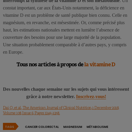
interrompt la synthèse de la vitamine D et son métabolisme
. Un
constat important, car aux États-Unis notamment, la déficience en
vitamine D est un problème de santé publique bien connu. Celle en
magnésium, en revanche, est mésestimée. Or, comme précisé plus
haut, les estimations nationales mettent en lumière l’absence de
couverture des besoins pour une large majorité de la population.
Une situation probablement comparable à d’autres pays, y compris
en Europe.
Tous nos articles à propos de
la vitamine D
Des nouvelles chaque semaine sur les sujets qui vous intéressent
grâce à notre newsletter.
Inscrivez-vous!
Dai, Q. et al., The American Journal of Clinical Nutrition, 1 December 2018,
Volume 108, Issue 6, Pages 1249–1258.
TAGS
CANCER COLORECTAL
MAGNESIUM
MÉTABOLISME