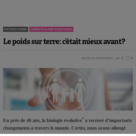
PATHOLOGIES
OBÉSITÉ & PERTE DE POIDS
Le poids sur terre: c’était mieux avant?
NICOLAS ROUSSEAU
0
0
Thanarajah, S. et al., Cell Metabolism, 2019, 29:1-12.
*
En près de 40 ans, la biologie évolutive
a recensé d’importants
changements à travers le monde. Certes, nous avons allongé
notre espérance de vie. Mais nous avons aussi grandi et notre