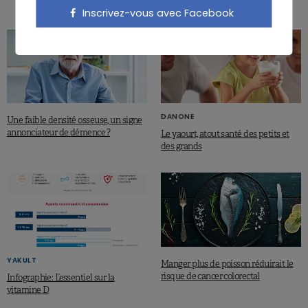
solutions ?
Inscrivez-vous avec Facebook
DANONE
Une faible densité osseuse, un signe
annonciateur de démence ?
Le yaourt, atout santé des petits et
des grands
YAKULT
Manger plus de poisson réduirait le
risque de cancer colorectal
Infographie: L’essentiel sur la
vitamine D