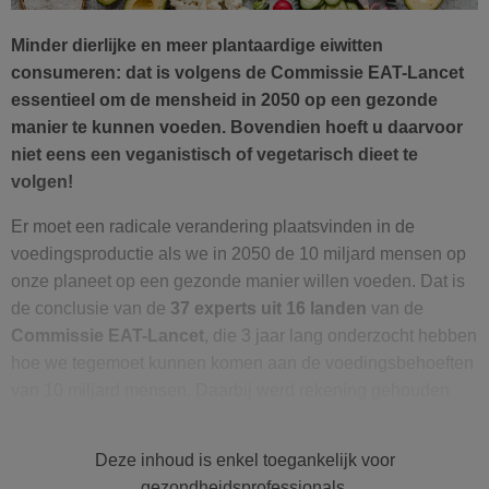
Minder dierlijke en meer plantaardige eiwitten
consumeren: dat is volgens de Commissie EAT-Lancet
essentieel om de mensheid in 2050 op een gezonde
manier te kunnen voeden. Bovendien hoeft u daarvoor
niet eens een veganistisch of vegetarisch dieet te
volgen!
Er moet een radicale verandering plaatsvinden in de
voedingsproductie als we in 2050 de 10 miljard mensen op
onze planeet op een gezonde manier willen voeden. Dat is
de conclusie van de
37 experts uit 16 landen
van de
Commissie EAT-Lancet
, die 3 jaar lang onderzocht hebben
hoe we tegemoet kunnen komen aan de voedingsbehoeften
van 10 miljard mensen. Daarbij werd rekening gehouden
met de klimaatverandering, de verminderde biodiversiteit,
waterbronnen en de stikstof- en fosforkringloop.
Deze inhoud is enkel toegankelijk voor
gezondheidsprofessionals.