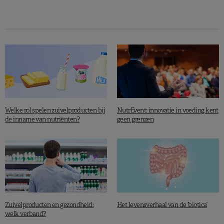
peulvruchten
.
EAT-Lancet Commission on Food, Planet, Health. Summary Report, 2019.
Welke rol spelen zuivelproducten bij
NutrEvent: innovatie in voeding kent
de inname van nutriënten?
geen grenzen
Zuivelproducten en gezondheid:
Het levensverhaal van de ‘biotica’
welk verband?