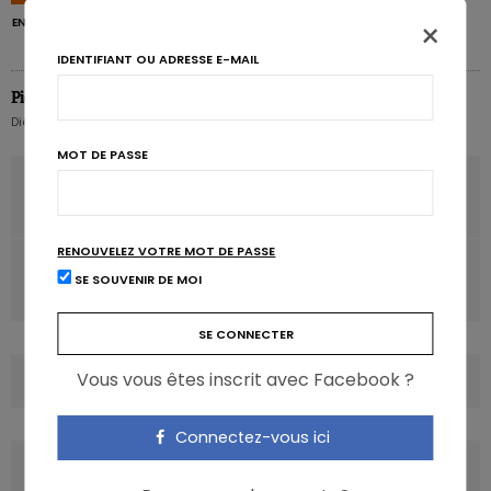
×
ENFANT
SEMAINE
SOLIDE
IDENTIFIANT OU ADRESSE E-MAIL
Pierre Pérochon
Diététicien nutritionniste hospitalier
MOT DE PASSE
ARTICLE PRÉCÉDENT
Diabète de type 2: le BMI prédit le risque cardiovasculaire
RENOUVELEZ VOTRE MOT DE PASSE
ARTICLE SUIVANT
SE SOUVENIR DE MOI
Obésité: comment réduire le risque cardiaque de moitié?
Vous vous êtes inscrit avec Facebook ?
COMMENTS
(0)
Connectez-vous ici
LATEST POSTS