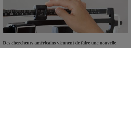
Des chercheurs américains viennent de faire une nouvelle
découverte chez le diabétique de type 2: la simple mesure du
BMI suffirait à pronostiquer le risque de maladie
cardiovasculaire avec une étonnante précision.
Présentée au meeting annuel de l’
American Heart Association
, à
Dallas, la conclusion de cette étude est en fait le fruit du hasard. Les