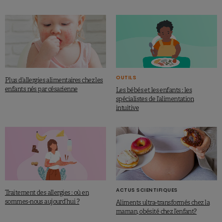
OUTILS
Plus d’allergies alimentaires chez les
enfants nés par césarienne
Les bébés et les enfants : les
spécialistes de l’alimentation
intuitive
ACTUS SCIENTIFIQUES
Traitement des allergies : où en
sommes-nous aujourd’hui ?
Aliments ultra-transformés chez la
maman, obésité chez l’enfant?