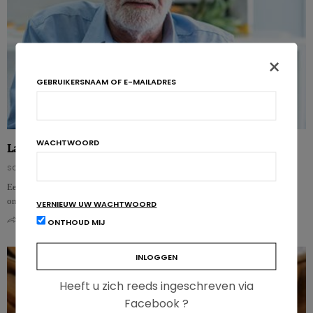
×
GEBRUIKERSNAAM OF E-MAILADRES
WACHTWOORD
Lage botdichtheid, een voorteken van dementie?
SOFIE DE NIET
Een lage botdichtheid en dementie komen vaak samen voor. Nu wijst recent
onderzoek op basis van de Rotterdam Study uit dat mensen met een lage …
VERNIEUW UW WACHTWOORD
0
0
ONTHOUD MIJ
Heeft u zich reeds ingeschreven via
Facebook ?