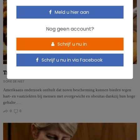
Meld u hier aan
Nog geen account?
Schrijf u nu in
Schrijf u nu in via Facebook
Tryptofaan in noten: goed voor het hart en het humeur
SOFIE DE NIET
Amerikaans onderzoek onthult dat noten bescherming kunnen bieden tegen
hart- en vaatziekten bij mensen met overgewicht en obesitas dankzij hun hoge
gehalte …
0
0