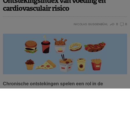
Ontstekingsindex van voeding en
cardiovasculair risico
NICOLAS GUGGENBÜHL
0
0
Chronische ontstekingen spelen een rol in de
ontwikkeling van tal van pathologieën. Zo ook onze
voeding. Uit een studie blijkt namelijk dat hoe hoger de
ontstekingsindex van voeding, hoe hoger het
cardiovasculaire risico. Maar ook het lichaamsgewicht
heeft een invloed.