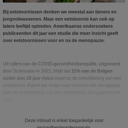
Bij eetstoornissen denken we meestal aan tieners en
jongvolwassenen. Maar een eetstoornis kan ook op
latere leeftijd optreden. Amerikaanse onderzoekers
publiceerden dit jaar een studie die meer inzicht geeft
over eetstoornissen voor en na de menopauze.
Uit cijfers van de COVID-gezondheidsenquête, uitgevoerd
door Sciensano in 2021, blijkt dat
11% van de Belgen
ouder dan 18 jaar risico
loopt op de ontwikkeling van een
eetstoornis. Kijken we louter naar vrouwen als risicogroep
voor de ontwikkeling van een eetstoornis, dan gaat het om
13%.
Van de Belgen tussen 18 en 29 jaar loopt 18% risico op een
eetstoornis. Voor
personen tussen de 50 en 64 jaar gaat
Deze inhoud is enkel toegankelijk voor
het om 8%
voor mannen én vrouwen, daarna daalt dit risico
gezondheidsprofessionals.