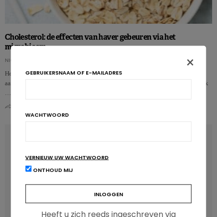
Cholesterol: de effecten van haver gebeuren via het
microbioom
×
NICOLAS GUGGENBÜHL
GEBRUIKERSNAAM OF E-MAILADRES
Het effect van haver op het cholesterolgehalte zou niet alleen te danken zijn
aan de bijzondere oplosbare vezels. Deze interventiestudie suggereert dat ook
…
0
0
WACHTWOORD
LATEST POSTS
VERNIEUW UW WACHTWOORD
ONTHOUD MIJ
Heeft u zich reeds ingeschreven via