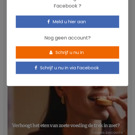
Facebook ?
Meld u hier aan
Anthocyanen: gunstig voor de cardiometabole
gezondheid
Nog geen account?
NICOLAS GUGGENBÜHL
Schrijf u nu in
Schrijf u nu in via Facebook
Verhoogt het eten van zoete voeding de trek in zoet?
LAVINIA SINCOVITS