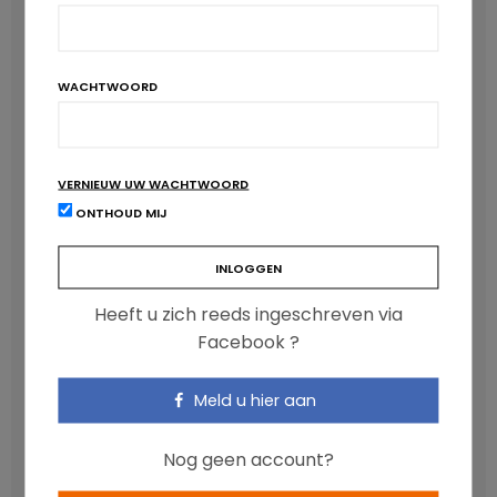
WACHTWOORD
VERNIEUW UW WACHTWOORD
ONTHOUD MIJ
Anthocyanen: gunstig voor de cardiometabole
gezondheid
NICOLAS GUGGENBÜHL
Heeft u zich reeds ingeschreven via
Facebook ?
Meld u hier aan
Nog geen account?