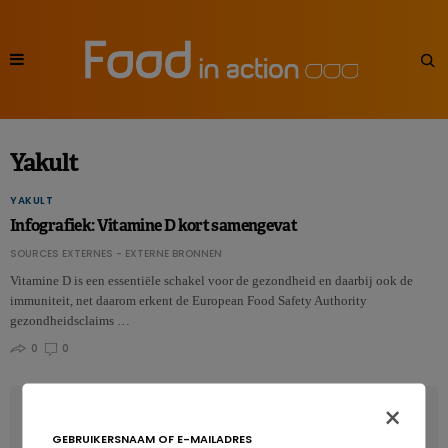
Yakult
YAKULT
Infografiek: Vitamine D kort samengevat
SOURCES EXTERNES - EXTERNE BRONNEN
Vitamine D is een essentiële schakel voor de gezondheid en daarbij ook de
immuniteit, net daarom erkent de European Food Safety Authority
gezondheidsclaims …
0
0
×
LATEST POSTS
GEBRUIKERSNAAM OF E-MAILADRES