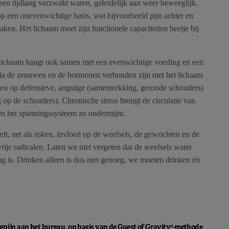
en tijdlang verzwakt waren, geleidelijk aan weer beweeglijk.
n op een onevenwichtige basis, wat bijvoorbeeld pijn achter en
en. Het lichaam moet zijn functionele capaciteiten beetje bij
t lichaam hangt ook samen met een evenwichtige voeding en een
ia de zenuwen en de hormonen verbonden zijn met het lichaam
bben op defensieve, angstige (samentrekking, geronde schouders)
op de schouders). Chronische stress brengt de circulatie van
 en het spanningssysteem zo ondermijnt.
t, net als roken, invloed op de weefsels, de gewrichten en de
rije radicalen. Laten we niet vergeten dat de weefsels water
 is. Drinken alleen is dus niet genoeg, we moeten drinken én
ugpijn aan het bureau, op basis van de Guest of Gravity®-methode