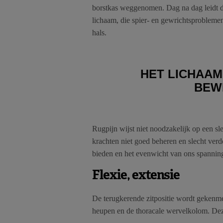
borstkas weggenomen. Dag na dag leidt d
lichaam, die spier- en gewrichtsprobleme
hals.
HET LICHAAM
BEWE
Rugpijn wijst niet noodzakelijk op een sl
krachten niet goed beheren en slecht verd
bieden en het evenwicht van ons spanning
Flexie, extensie
De terugkerende zitpositie wordt gekenmer
heupen en de thoracale wervelkolom. Dez