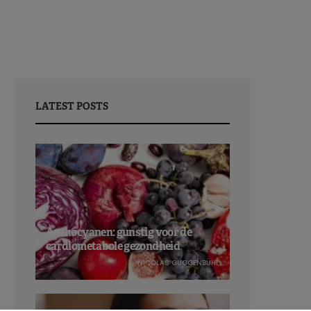
LATEST POSTS
Anthocyanen: gunstig voor de
cardiometabole gezondheid
NICOLAS GUGGENBÜHL