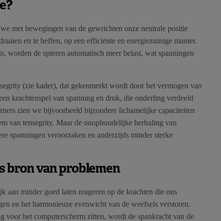
ie?
we met bewegingen van de gewrichten onze neutrale positie
raaien en te heffen, op een efficiënte en energiezuinige manier.
is, worden de spieren automatisch meer belast, wat spanningen
nsegrity (zie kader), dat gekenmerkt wordt door het vermogen van
r een krachtenspel van spanning en druk, die onderling verdeeld
urners zien we bijvoorbeeld bijzondere lichamelijke capaciteiten
em van tensegrity. Maar de onophoudelijke herhaling van
tere spanningen veroorzaken en anderzijds minder sterke
ls bron van problemen
lijk aan minder goed laten reageren op de krachten die ons
en en het harmonieuze evenwicht van de weefsels verstoren.
 voor het computerscherm zitten, wordt de spankracht van de