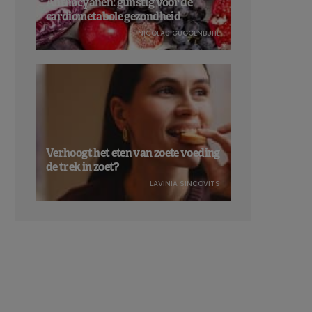
Anthocyanen: gunstig voor de
cardiometabole gezondheid
NICOLAS GUGGENBÜHL
Verhoogt het eten van zoete voeding
de trek in zoet?
LAVINIA SINCOVITS