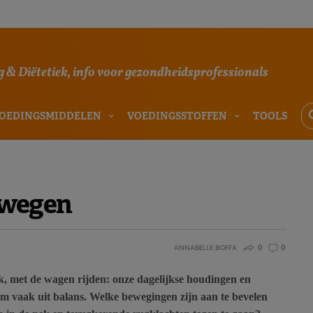
 & Diëtetiek, info voor gezondheidsprofessionals
OEDINGSMIDDELEN
VOEDINGSSTOFFEN
TOOLS
ewegen
ANNABELLE BOFFA
0
0
, met de wagen rijden: onze dagelijkse houdingen en
 vaak uit balans. Welke bewegingen zijn aan te bevelen