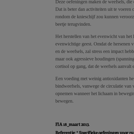
Deze oefeningen maken de weefsels, die e
Dat is beter dan activiteiten uit te voere
rondom de knieschijf zou kunnen veroorzak
beetje terugvinden.
Het herstellen van het evenwicht van he
evenwichtige geest. Omdat de hersenen v
en de weefsels, zal stress een impact he
maar ook agressieve houdingen (spanning 
cortisol op gang, dat de weefsels aanvalt
Een voeding met weinig antioxidanten heef
bindweefsels, vanwege de circulatie van v
opnemen wanneer het lichaam in beweging
bewegen.
FIA 18_maart 2013.
Referentie: * Specifieke oefeningen voor r