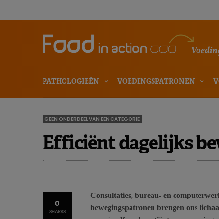
Voeding
PATHOLOGIEËN
VOEDINGSPATRONEN
V
GEEN ONDERDEEL VAN EEN CATEGORIE
Efficiënt dagelijks b
Consultaties, bureau- en computerwerk
0
bewegingspatronen brengen ons lichaam
SHARES