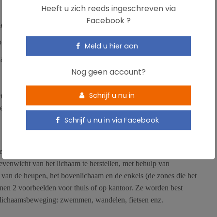
Heeft u zich reeds ingeschreven via
Facebook ?
leutelbeen- tepelspier
ouders naar voren hellen
Meld u hier aan
kapspieren en de ruitvormige spieren
Nog geen account?
n de wervelkolom
Schrijf u nu in
rzijds uitgerekt en anderzijds gesloten, krijgen een vorm van
weer meer mobiel te worden… maar niet op gelijk welke manier!
Schrijf u nu in via Facebook
t lichaam weer in zijn geheel beweeglijk maken, om dit
venwicht van het lichaam te herstellen, met behulp van
 van de heupen, het bovenlichaam en de enkels (de zones die het
nen 2 voorbeelden voor thuis of op kantoor. Ze worden best
 lichaamsbeweging: zwemmen, wandelen, fietsen enz.