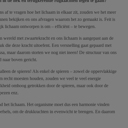
n in de nek en terugkerende rugklachten tegen te gaan?
ons af te vragen hoe het lichaam in elkaar zit, zouden we het meer
nen bekijken en ons afvragen waarom het zo gemaakt is. Feit is
ijk lichaam ontworpen is om – efficiënt – te bewegen.
n wereld met zwaartekracht en ons lichaam is aangepast aan de
uk die deze kracht uitoefent. Een versnelling gaat gepaard met
sa, maar daarom storten we nog niet ineen! De structuur van ons
jd naar boven gericht.
alleen de spieren! Als enkel de spieren – zowel de oppervlakkige
aam recht moesten houden, zouden we veel te veel energie
ijkheid omhoog getrokken door de spieren, maar ook door de
 pezen enz.
d het lichaam. Het organisme moet dus een harmonie vinden
eefsels, om de drukkrachten in evenwicht te brengen. En daarom