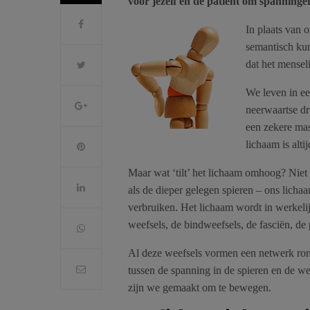
voor jezelf en de patiënt om spanninge
In plaats van 
semantisch kun
dat het mensel
We leven in ee
neerwaartse dr
een zekere mas
lichaam is alti
Maar wat ‘tilt’ het lichaam omhoog? Niet 
als de dieper gelegen spieren – ons lich
verbruiken. Het lichaam wordt in werkel
weefsels, de bindweefsels, de fasciën, de
Al deze weefsels vormen een netwerk ron
tussen de spanning in de spieren en de w
zijn we gemaakt om te bewegen.