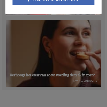
gezondheid
NICOLAS GUGGENBÜHL
Verhoogt het eten van zoete voeding de trek in zoet?
LAVINIA SINCOVITS