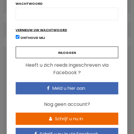
WACHTWOORD
Duurzaam eten met vlees en zuivelproducten: het kan!
COMMENTS
(0)
VERNIEUW UW WACHTWOORD
ONTHOUD MIJ
LATEST POSTS
Heeft u zich reeds ingeschreven via
Facebook ?
Meld u hier aan
Nog geen account?
Schrijf u nu in
Anthocyanen: gunstig voor de cardiometabole
Schrijf u nu in via Facebook