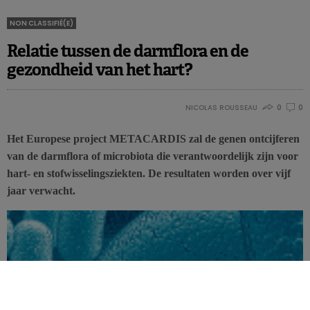
NON CLASSIFIÉ(E)
Relatie tussen de darmflora en de
gezondheid van het hart?
NICOLAS ROUSSEAU
0
0
Het Europese project METACARDIS zal de genen ontcijferen
van de darmflora of microbiota die verantwoordelijk zijn voor
hart- en stofwisselingsziekten. De resultaten worden over vijf
jaar verwacht.