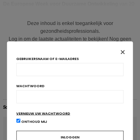
De Europese Week voor Duurzame Ontwikkeling
van 20
tot 26 september is een prima gelegenheid om ons
voedingspatroon onder de loep te nemen. Niemand twijfelt
Deze inhoud is enkel toegankelijk voor
er nog aan: onze eetgewoonten aanpassen door vaker
gezondheidsprofessionals.
plantaardig te eten is een belangrijke uitdaging voor de
Log in om de laatste actualiteiten te bekijken! Nog geen
gezondheid van mens én planeet
. Er is al veel onderzoek
account? Maak er een aan!
×
gedaan naar de gezondheidsvoordelen van een meer
plantaardige voeding. Die voordelen zitten deels in de
GEBRUIKERSNAAM OF E-MAILADRES
Inloggen
Inschrijven
vermindering van dierlijke producten, maar ook in de
bijdrage die plantaardige producten leveren.
WACHTWOORD
Wat zegt het onderzoek?
Sources externes - Externe bronnen
VERNIEUW UW WACHTWOORD
Wat de voedingssamenstelling betreft, weten we onder meer
ONTHOUD MIJ
dat voedingsmiddelen van plantaardige oorsprong in
VORIG ARTIKEL
vergelijking met voedingsproducten van dierlijke oorsprong
Ultrabewerkt voedsel in verband gebracht met meer
over het algemeen meer vezels, vitamines en mineralen
dementie