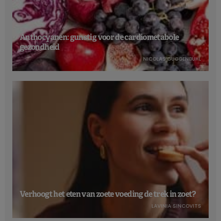
Anthocyanen: gunstig voor de cardiometabole
Moeiteloos meer plantaardig eten!
gezondheid
NICOLAS GUGGENBÜHL
Wat houdt een meer plantaardig eetpatroon precies in? Er
zijn talloze combinaties mogelijk. Het principe luidt: geef
plantaardige producten een centrale plaats. Denk daarbij
aan groenten en fruit, volkorengranen, peulvruchten, noten
en zaden en ga zo maar door.
In België zijn de
verrijkte plantaardige alternatieven voor
zuivel ook opgenomen in de modellen voor een
evenwichtige voeding,
zowel in de Voedingspiramide van
Food in Action-HE Vinci als in de Voedingsdriehoek van
Gezond Leven. Op basis van de nationale en internationale
Verhoogt het eten van zoete voeding de trek in zoet?
aanbevelingen en het onderzoek van de EAT-Lancet-
LAVINIA SINCOVITS
commissie – die een voedingspatroon heeft vastgelegd dat