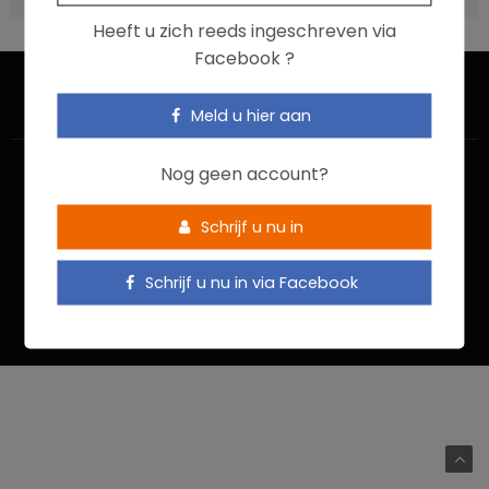
Heeft u zich reeds ingeschreven via
Facebook ?
Meld u hier aan
Nog geen account?
Schrijf u nu in
HOME
CONTACTEER ONS
GEBRUIKSVOORWAARDEN
Schrijf u nu in via Facebook
PRIVACYBELEID
Food In Action © 2022