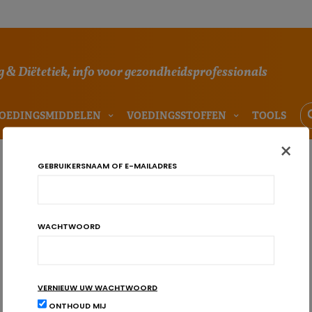
 & Diëtetiek, info voor gezondheidsprofessionals
OEDINGSMIDDELEN
VOEDINGSSTOFFEN
TOOLS
×
GEBRUIKERSNAAM OF E-MAILADRES
WACHTWOORD
VERNIEUW UW WACHTWOORD
ONTHOUD MIJ