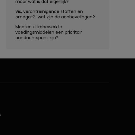
maar wat is dat eigenlijk?
Vis, verontreinigende stoffen en
omega-3: wat zijn de aanbevelingen?
Moeten ultrabewerkte
voedingsmiddelen een prioritair
aandachtspunt zijn?
D