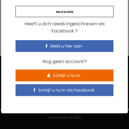
Heeft u zich reeds ingeschreven via
Facebook ?
Meld u hier aan
Nog geen account?
Schrijf u nu in
Schrijf u nu in via Facebook
HOME
CONTACTEER ONS
GEBRUIKSVOORWAARDEN
PRIVACYBELEI
Food In Action © 2022