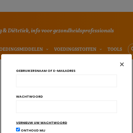
 & Diëtetiek, info voor gezondheidsprofessionals
OEDINGSMIDDELEN
VOEDINGSSTOFFEN
TOOLS
×
GEBRUIKERSNAAM OF E-MAILADRES
WACHTWOORD
VERNIEUW UW WACHTWOORD
ONTHOUD MIJ