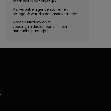
maar wat is dat eigenlijk?
Vis, verontreinigende stoffen en
omega-3: wat zijn de aanbevelingen?
Moeten ultrabewerkte
voedingsmiddelen een prioritair
aandachtspunt zijn?
D