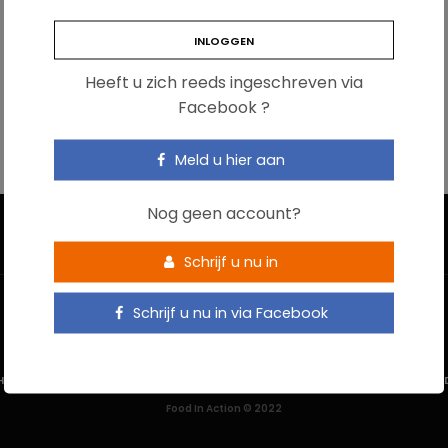
Heeft u zich reeds ingeschreven via
Facebook ?
Meld u hier aan
Nog geen account?
Schrijf u nu in
Schrijf u nu in via Facebook
HOME
CONTACTEER ONS
GEBRUIKSVOORWAARDEN
PRIVACYBELEI
Food In Action © 2022