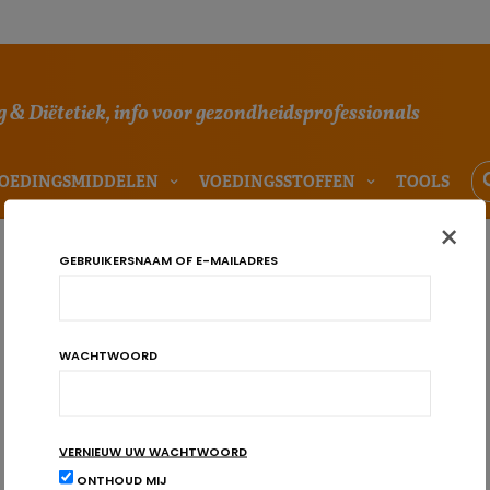
 & Diëtetiek, info voor gezondheidsprofessionals
OEDINGSMIDDELEN
VOEDINGSSTOFFEN
TOOLS
×
GEBRUIKERSNAAM OF E-MAILADRES
WACHTWOORD
VERNIEUW UW WACHTWOORD
ONTHOUD MIJ