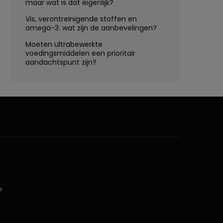
maar wat is dat eigenlijk?
Vis, verontreinigende stoffen en
omega-3: wat zijn de aanbevelingen?
Moeten ultrabewerkte
voedingsmiddelen een prioritair
aandachtspunt zijn?
D