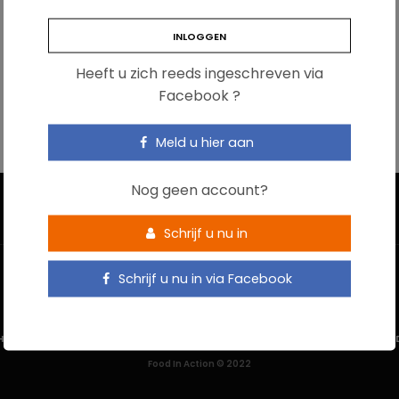
Heeft u zich reeds ingeschreven via
Facebook ?
Meld u hier aan
Nog geen account?
Schrijf u nu in
Schrijf u nu in via Facebook
HOME
CONTACTEER ONS
GEBRUIKSVOORWAARDEN
PRIVACYBELEI
Food In Action © 2022