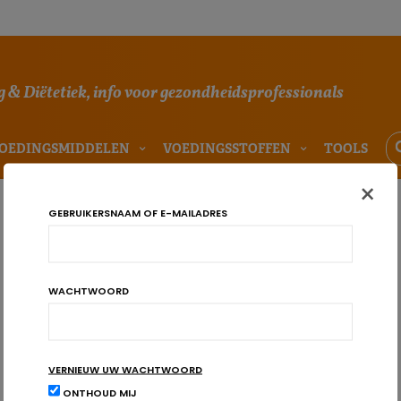
 & Diëtetiek, info voor gezondheidsprofessionals
OEDINGSMIDDELEN
VOEDINGSSTOFFEN
TOOLS
×
GEBRUIKERSNAAM OF E-MAILADRES
WACHTWOORD
VERNIEUW UW WACHTWOORD
ONTHOUD MIJ