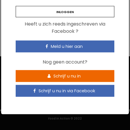
Heeft u zich reeds ingeschreven via
Facebook ?
Meld u hier aan
Nog geen account?
Schrijf u nu in
Schrijf u nu in via Facebook
HOME
CONTACTEER ONS
GEBRUIKSVOORWAARDEN
PRIVACYBELEI
Food In Action © 2022