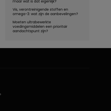
maar wat is dat eigenlijk?
Vis, verontreinigende stoffen en
omega-3: wat zijn de aanbevelingen?
Moeten ultrabewerkte
voedingsmiddelen een prioritair
aandachtspunt zijn?
D