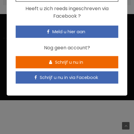
Heeft u zich reeds ingeschreven via
Facebook ?
Meld u hier aan
Nog geen account?
Schrijf u nu in
HOME
CONTACTEER ONS
GEBRUIKSVOORWAARDEN
Schrijf u nu in via Facebook
PRIVACYBELEID
Food In Action © 2022