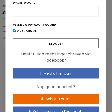
WACHTWOORD
ARTIKELS
Pre- en probiotica bij kinderen: aanbevelingen
ODILE BERNARD
VERNIEUW UW WACHTWOORD
Volgens het beperkte onderzoek naar het gebruik van pre- en probiotica bij
ONTHOUD MIJ
kinderen kan dit mogelijks een doeltreffende maatregel zijn……
0
0
Heeft u zich reeds ingeschreven via
RECENT POSTS
Facebook ?
Anthocyanen: gunstig voor de cardiometabole
Meld u hier aan
gezondheid
Verhoogt het eten van zoete voeding de trek in zoet?
Nog geen account?
Een gezonde darmmicrobiota is goed, maar wat is dat
eigenlijk?
Schrijf u nu in
Vis, verontreinigende stoffen en omega-3: wat zijn de
aanbevelingen?
Schrijf u nu in via Facebook