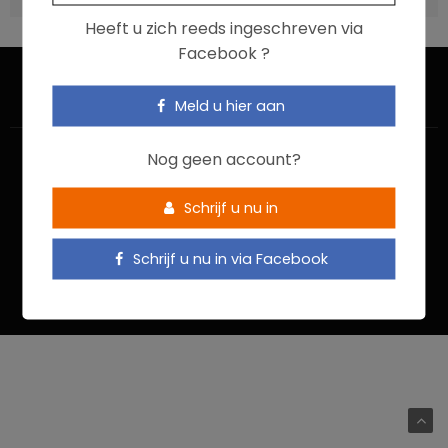
Heeft u zich reeds ingeschreven via
Facebook ?
Meld u hier aan
Nog geen account?
Schrijf u nu in
HOME
CONTACTEER ONS
GEBRUIKSVOORWAARDEN
Schrijf u nu in via Facebook
PRIVACYBELEID
Food In Action © 2022