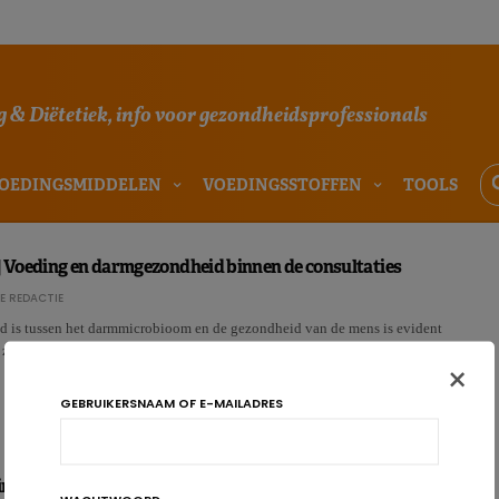
 & Diëtetiek, info voor gezondheidsprofessionals
OEDINGSMIDDELEN
VOEDINGSSTOFFEN
TOOLS
Voeding en darmgezondheid binnen de consultaties
E REDACTIE
nd is tussen het darmmicrobioom en de gezondheid van de mens is evident
t zich dat binnen de consultatie? We …
×
GEBRUIKERSNAAM OF E-MAILADRES
ngsaanbevelingen voor ultra-marathonlopers