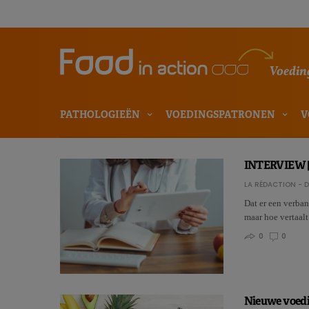
Voeding
PATHOLOGIEËN
VOEDINGSPATRONEN
V
INTERVIEW | 
LA RÉDACTION - D
Dat er een verba
maar hoe vertaal
0
0
Nieuwe voedi