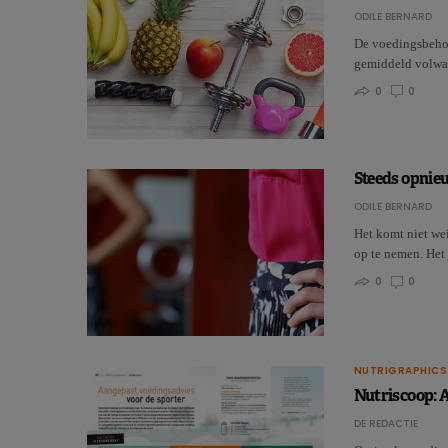
ODILE BERNARD
De voedingsbehoef
gemiddeld volwa
0
0
Steeds opnieu
ODILE BERNARD
Het komt niet wei
op te nemen. Het 
0
0
NUTRIGRAPHICS
Nutriscoop: 
DE REDACTIE