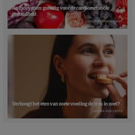
Anthocyanen: gunstig voor de cardiometabole
gezondheid
NICOLAS GUGGENBÜHL
Verhoogt het eten van zoete voeding de trek in zoet?
LAVINIA SINCOVITS