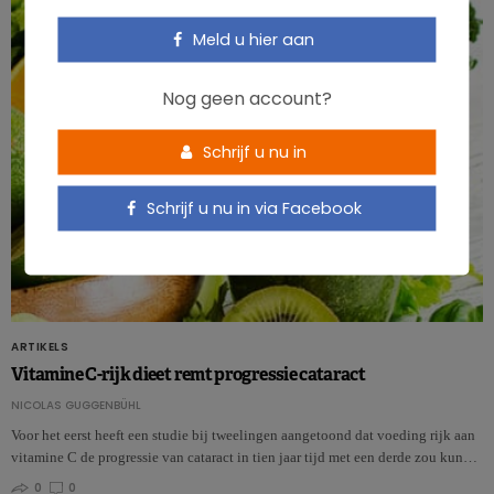
Meld u hier aan
Nog geen account?
Schrijf u nu in
Schrijf u nu in via Facebook
ARTIKELS
Vitamine C-rijk dieet remt progressie cataract
NICOLAS GUGGENBÜHL
Voor het eerst heeft een studie bij tweelingen aangetoond dat voeding rijk aan
vitamine C de progressie van cataract in tien jaar tijd met een derde zou kun…
0
0