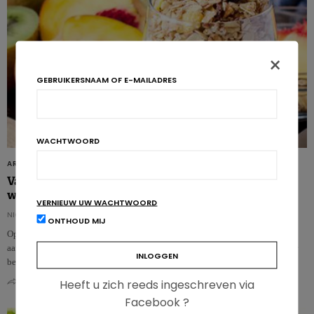
×
GEBRUIKERSNAAM OF E-MAILADRES
WACHTWOORD
ARTIKELS
Vaste voedingsmiddelen: een sterkere antioxiderende
werking dan dranken
VERNIEUW UW WACHTWOORD
NICOLAS GUGGENBÜHL
ONTHOUD MIJ
Op basis van een in-vitroverteringsmodel heeft een Braziliaans team
aangetoond dat de vaste matrix van een levensmiddel de antioxidanten beter
behoudt dan z…
Heeft u zich reeds ingeschreven via
0
0
Facebook ?