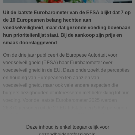
Uit de laatste Eurobarometer van de EFSA blijkt dat 7 op
de 10 Europeanen belang hechten aan
voedselveiligheid, maar dat gezonde voeding bovenaan
hun prioriteitenlijst staat. Bij de aankoop zijn prijs en
smaak doorslaggevend.
Om de drie jaar publiceert de Europese Autoriteit voor
voedselveiligheid (EFSA) haar Eurobarometer over
voedselveiligheid in de EU. Deze onderzoekt de percepties
en houding van Europeanen ten aanzien van
voedselveiligheid, maar ook vele andere aspecten die
burgers bezighouden of interesseren met betrekking tot hun
voeding. Voor de laatste Eurobarometer 2025 werden
26 370 personen uit de 27 EU-lidstaten en 5 655 personen
uit de 7 kandidaat-lidstaten van de EU persoonlijk
ondervraagd.
Deze inhoud is enkel toegankelijk voor
gezondheidsprofessionals.