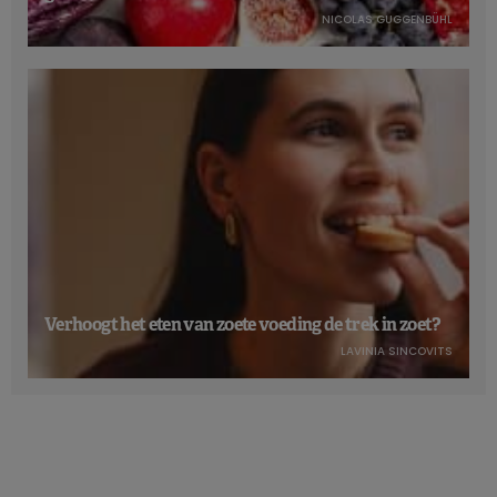
NICOLAS GUGGENBÜHL
Microplastics en pesticiden bovenaan de
lijst van zorgen
Wat betreft voedselveiligheid staan
residuen van
pesticiden
in voedingsmiddelen bovenaan de lijst van
zorgen in de EU: dit is het belangrijkste punt van zorg voor
39% van de Europeanen en 39% van de Belgen. In België
staan echter ook
microplastics
in voedingsmiddelen
bovenaan, samen met residuen van pesticiden (terwijl ze op
e
Europees niveau op de 4
plaats staan).
Verhoogt het eten van zoete voeding de trek in zoet?
Residuen van
antibiotica
,
hormonen
of steroïden in vlees
LAVINIA SINCOVITS
staan op de tweede plaats op EU-niveau en op de derde
plaats in België, waar ze worden voorafgegaan door
additieven
(zoals kleurstoffen, conserveermiddelen of
aroma’s die in voedingsmiddelen of dranken worden
gebruikt).