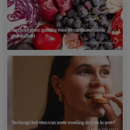
Anthocyanen: gunstig voor de cardiometabole
gezondheid
NICOLAS GUGGENBÜHL
Verhoogt het eten van zoete voeding de trek in zoet?
LAVINIA SINCOVITS