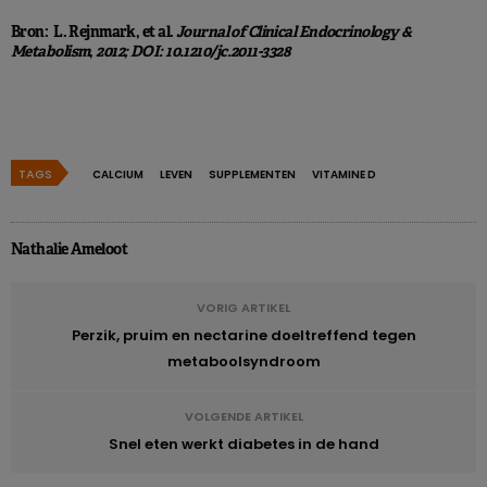
Bron: L. Rejnmark, et al.
Journal of Clinical Endocrinology &
Metabolism
,
2012; DOI:
10.1210/jc.2011-3328
TAGS
CALCIUM
LEVEN
SUPPLEMENTEN
VITAMINE D
Nathalie Ameloot
VORIG ARTIKEL
Perzik, pruim en nectarine doeltreffend tegen
metaboolsyndroom
VOLGENDE ARTIKEL
Snel eten werkt diabetes in de hand