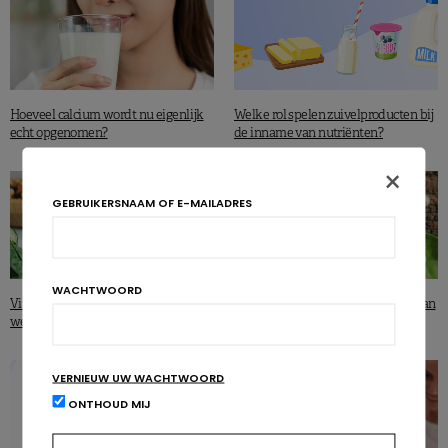
Hoeveel calcium wordt nu eigenlijk
Welke rol spelen zuivelproducten bij
echt opgenomen?
de inname van nutriënten?
×
GEBRUIKERSNAAM OF E-MAILADRES
WACHTWOORD
Vitamine D en plantaardige voeding:
Voedingssupplementen op basis van
welke oplossingen zijn er?
planten in een oogopslag
VERNIEUW UW WACHTWOORD
ONTHOUD MIJ