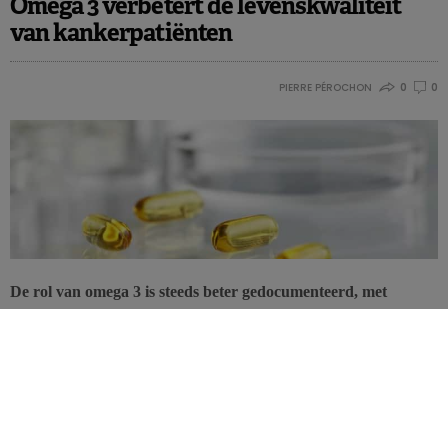
Omega 3 verbetert de levenskwaliteit
van kankerpatiënten
PIERRE PÉROCHON
0
0
De rol van omega 3 is steeds beter gedocumenteerd, met
preventieve effecten tegen bepaalde kankers, zoals borst- en
prostaatkanker. Omega 3-vetzuren kunnen bovendien
bijdragen aan het verbeteren van de behandeling en de
levenskwaliteit van kankerpatiënten.
Dat blijkt uit de conclusies van een studie van de Universiteit van