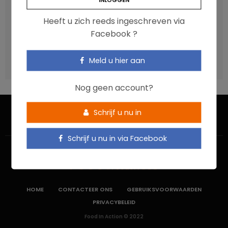
Een gezonde darmmicrobiota is goed, maar wat is dat
eigenlijk?
Heeft u zich reeds ingeschreven via
Vis, verontreinigende stoffen en omega-3: wat zijn de
Facebook ?
aanbevelingen?
Moeten ultrabewerkte voedingsmiddelen een prioritair
Meld u hier aan
aandachtspunt zijn?
Nog geen account?
Schrijf u nu in
Schrijf u nu in via Facebook
HOME
CONTACTEER ONS
GEBRUIKSVOORWAARDEN
PRIVACYBELEID
Food In Action © 2022