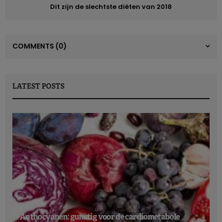
diabetes
Dit zijn de slechtste diëten van 2018
Uit de resultaten blijkt dat bij de
personen die
het meeste
eieren eten
, bepaalde lipidemoleculen in het bloed zaten
COMMENTS
(0)
die positief gecorreleerd zijn met het bloedprofiel van
mannen zonder diabetes type 2
. Bovendien hebben de
onderzoekers bepaalde moleculen in het bloed
LATEST POSTS
geïdentificeerd die geassocieerd zijn met een verhoogd
risico op diabetes type 2, zoals het aminozuur tyrosine.
Hoewel deze studie enkele mechanismen aanreikt die het
beschermende effect van eieren op diabetes type 2 kunnen
verklaren, vindt Stefania Noerman, hoofdauteur van dit
onderzoek,
het nog te vroeg voor conclusies
. De studie
opent echter deuren voor nieuw onderzoek naar de
specifieke werkingsmechanismen van eiermetabolieten in
de ontwikkeling van
diabetes type 2
.
Anthocyanen: gunstig voor de cardiometabole
Nicolas Guggenbühl & Borys Glinne