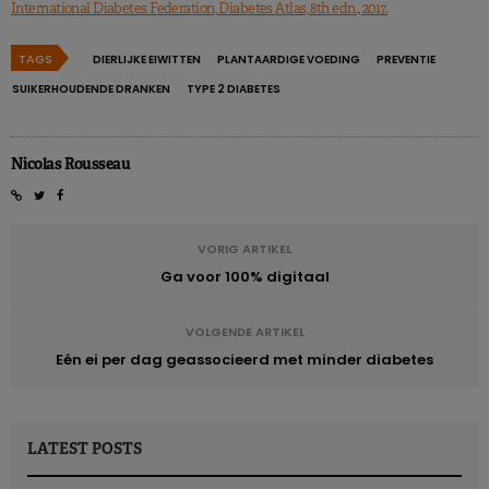
International Diabetes Federation, Diabetes Atlas, 8th edn., 2017.
TAGS
DIERLIJKE EIWITTEN
PLANTAARDIGE VOEDING
PREVENTIE
SUIKERHOUDENDE DRANKEN
TYPE 2 DIABETES
Nicolas Rousseau
VORIG ARTIKEL
Ga voor 100% digitaal
VOLGENDE ARTIKEL
Eén ei per dag geassocieerd met minder diabetes
LATEST POSTS