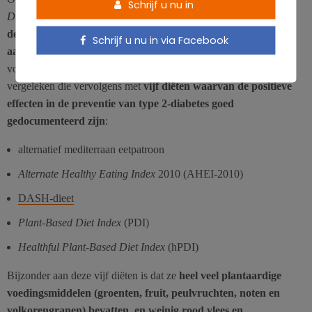
Schrijf u nu in
Duke University
bestudeerden
de gegevens van 45.511
deelnemers van middelbare leeftijd zonder diabetes bij hun
Schrijf u nu in via Facebook
aanmelding tussen 1993 en 1998
. Ze evalueerden hun
voedselconsumptie met een lijst van 165 voedingsproducten en
vergeleken die vervolgens met
vijf diëten waarvan de positieve
effecten in de preventie van type 2-diabetes goed
gedocumenteerd zijn
:
alternatief mediterraan eetpatroon
Alternate Healthy Eating Index
2010 (AHEI-2010)
DASH-dieet
Plant-Based Diet Index
(PDI)
Healthful Plant-Based Diet Index
(hPDI)
Bijzonder aan deze vijf diëten is dat ze
heel veel plantaardige
voedingsmiddelen (groenten, fruit, peulvruchten, noten en
volkorengranen) bevatten, en weinig rood vlees en