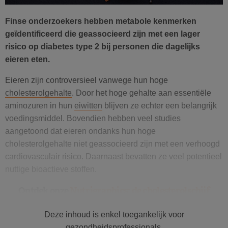
Finse onderzoekers hebben metabole kenmerken
geïdentificeerd die geassocieerd zijn met een lager
risico op diabetes type 2 bij personen die dagelijks
eieren eten.
Eieren zijn controversieel vanwege hun hoge
cholesterolgehalte
. Door het hoge gehalte aan essentiële
aminozuren in hun
eiwitten
blijven ze echter een belangrijk
voedingsmiddel. Bovendien hebben veel studies
aangetoond dat eieren ondanks hun hoge
cholesterolgehalte niet geassocieerd zijn met een verhoogd
cardiovasculair risico. Daarnaast bevatten ze veel potentieel
nuttige bioactieve stoffen.
Ontdek onze
Nutrigraphics: de cholesterolschijf
Deze inhoud is enkel toegankelijk voor
gezondheidsprofessionals.