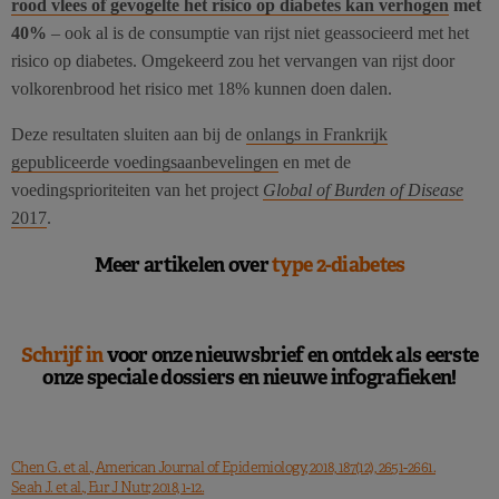
rood vlees of gevogelte het risico op diabetes kan verhogen
met
40%
– ook al is de consumptie van rijst niet geassocieerd met het
risico op diabetes. Omgekeerd zou het vervangen van rijst door
volkorenbrood het risico met 18% kunnen doen dalen.
Deze resultaten sluiten aan bij de
onlangs in Frankrijk
gepubliceerde voedingsaanbevelingen
en met de
voedingsprioriteiten van het project
Global of Burden of Disease
2017
.
Meer artikelen over
type 2-diabetes
Schrijf in
voor onze nieuwsbrief en ontdek als eerste
onze speciale dossiers en nieuwe infografieken!
Chen G. et al., American Journal of Epidemiology, 2018, 187(12), 2651-2661.
Seah J. et al., Eur J Nutr, 2018, 1-12.