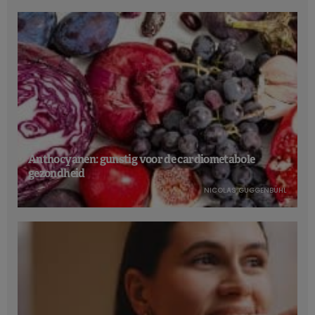
Anthocyanen: gunstig voor de cardiometabole
gezondheid
NICOLAS GUGGENBÜHL