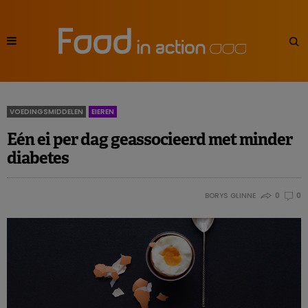
VOEDINGSMIDDELEN
EIEREN
Eén ei per dag geassocieerd met minder
diabetes
BORYS GLINNE
0
0