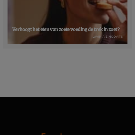
Verhoogt het eten van zoete voeding de trek in zoet?
LAVINIA SINCOVITS