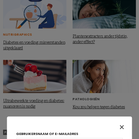
NUTRIGRAPHICS
Plantenextracten: ander tijdstip,
ander effect?
Diabetes en voeding: misverstanden
uitgeklaard
PATHOLOGIEËN
Ultrabewerkte voeding en diabetes:
nuanceren is nodig
Kou zou helpen tegen diabetes
×
PATHOLOGIEËN
DIABETES
GEBRUIKERSNAAM OF E-MAILADRES