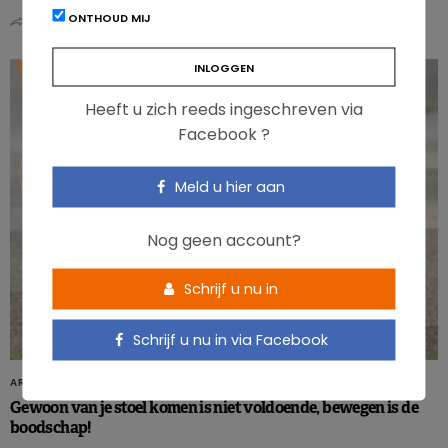
ONTHOUD MIJ
0
0
Heeft u zich reeds ingeschreven via
Facebook ?
Meld u hier aan
Nog geen account?
Schrijf u nu in
Schrijf u nu in via Facebook
ARTIKELS
Gewoon van je stoel komen is niet voldoende, bewegen is de
boodschap!