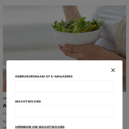
×
GEBRUIKERSNAAM OF E-MAILADRES
ARTIKELS
WACHTWOORD
Autisme: kan voeding een rol spelen?
BORYS GLINNE
Kan voeding een rol spelen bij de preventie of voor een betere behandeling
VERNIEUW UW WACHTWOORD
van autisme? We maken de balans op van de verschillende benaderingen……