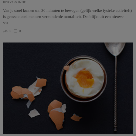
BORYS GLINNE
Van je stoel komen om 30 minuten te bewegen (gelijk welke fysieke activiteit)
is geassocieerd met een verminderde mortaliteit. Dat blijkt uit een nieuwe
stu…
0
0