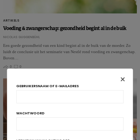
ARTIKELS
Voeding & zwangerschap: gezondheid begint al in de buik
NICOLAS GUGGENBÜHL
Een goede gezondheid van een kind begint al in de buik van de moeder. Zo
luidt de conclusie uit het seminarie van Nestlé rond voeding en zwangerschap.
Boven…
0
0
×
GEBRUIKERSNAAM OF E-MAILADRES
WACHTWOORD