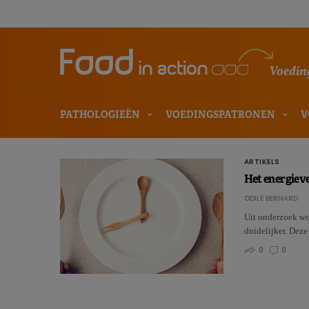
Voeding
PATHOLOGIEËN
VOEDINGSPATRONEN
V
ARTIKELS
Het energieve
ODILE BERNARD
Uit onderzoek wor
duidelijker. Deze
0
0