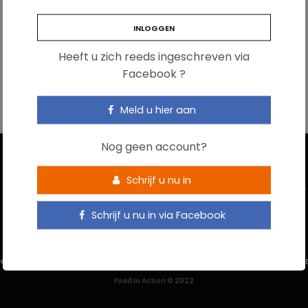
Heeft u zich reeds ingeschreven via
Facebook ?
Meld u hier aan
Nog geen account?
Schrijf u nu in
Schrijf u nu in via Facebook
HOME
CONTACTEER ONS
GEBRUIKSVOORWAARDEN
PRIVACYBELEI
Food In Action © 2022