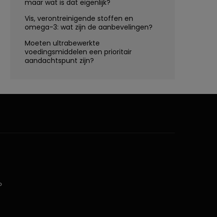
maar wat is dat eigenlijk?
Vis, verontreinigende stoffen en
omega-3: wat zijn de aanbevelingen?
Moeten ultrabewerkte
voedingsmiddelen een prioritair
aandachtspunt zijn?
D