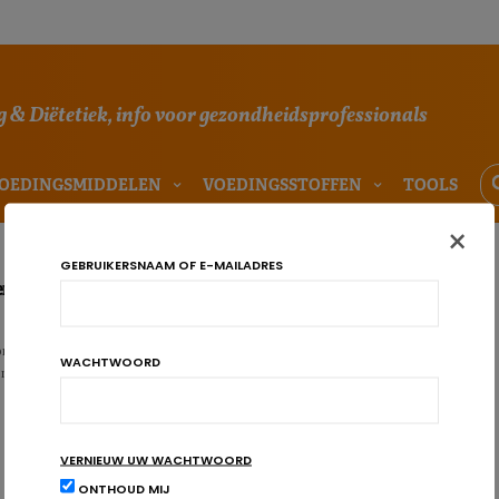
 & Diëtetiek, info voor gezondheidsprofessionals
OEDINGSMIDDELEN
VOEDINGSSTOFFEN
TOOLS
×
GEBRUIKERSNAAM OF E-MAILADRES
rbruik in rust varieert in functie van het uur
dt het effect van de biologische klok op het metabolisme steeds
WACHTWOORD
 recente studie toont voor het eest aan dat ook het energi…
VERNIEUW UW WACHTWOORD
ONTHOUD MIJ