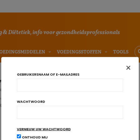
 & Diëtetiek, info voor gezondheidsprofessionals
OEDINGSMIDDELEN
VOEDINGSSTOFFEN
TOOLS
×
GEBRUIKERSNAAM OF E-MAILADRES
en gefermenteerde groente prebiotisch effect
BÜHL
eel voorkomend ingrediënt in de Japanse keuken, vormt bij fermentatie
WACHTWOORD
gelijk een gunstig effect hebben op de microbiota. Da…
VERNIEUW UW WACHTWOORD
ONTHOUD MIJ