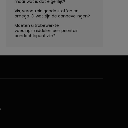
maar wat is dat eigenlijk?
Vis, verontreinigende stoffen en
omega-3: wat zijn de aanbevelingen?
Moeten ultrabewerkte
voedingsmiddelen een prioritair
aandachtspunt zijn?
D