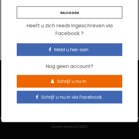
Heeft u zich reeds ingeschreven via
Facebook ?
Meld u hier aan
Nog geen account?
Schrijf u nu in
Schrijf u nu in via Facebook
HOME
CONTACTEER ONS
GEBRUIKSVOORWAARDEN
PRIVACYBELEI
Food In Action © 2022