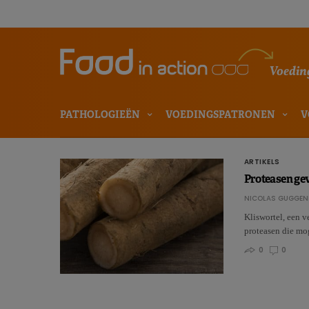
Voeding
PATHOLOGIEËN
VOEDINGSPATRONEN
V
ARTIKELS
Proteasen gev
NICOLAS GUGGEN
Kliswortel, een v
proteasen die mo
0
0