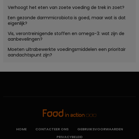
Verhoogt het eten van zoete voeding de trek in zoet?
Een gezonde darmmicrobiota is goed, maar wat is dat
eigenlijk?
Vis, verontreinigende stoffen en omega-3: wat zijn de
aanbevelingen?
Moeten ultrabewerkte voedingsmiddelen een prioritair
aandachtspunt zijn?
HOME
CONTACTEER ONS
GEBRUIKSVOORWAARDEN
PRIVACYBELEID