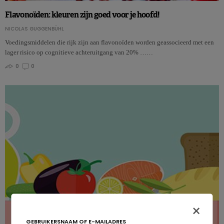
Flavonoïden: kleuren zijn goed voor je hoofd!
NICOLAS GUGGENBÜHL
Voedingsmiddelen die rijk zijn aan flavonoïden worden geassocieerd met een
lager risico op cognitieve achteruitgang van 20% ……
0
0
×
GEBRUIKERSNAAM OF E-MAILADRES