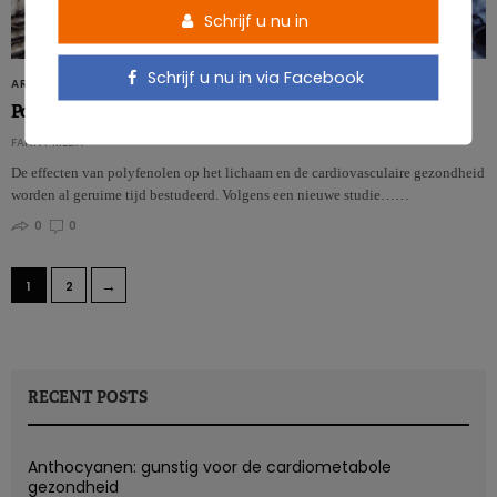
Schrijf u nu in
Schrijf u nu in via Facebook
ARTIKELS
Polyfenolen om het geheugen van senioren te redden
FANNY MEDA
De effecten van polyfenolen op het lichaam en de cardiovasculaire gezondheid
worden al geruime tijd bestudeerd. Volgens een nieuwe studie……
0
0
→
1
2
RECENT POSTS
Anthocyanen: gunstig voor de cardiometabole
gezondheid