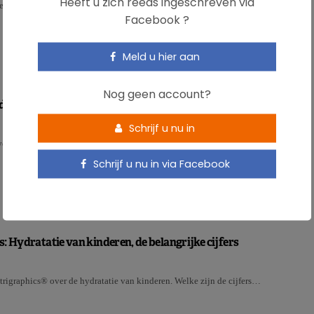
Heeft u zich reeds ingeschreven via
ies. Maar een goede hydratatie zou ook de …
Facebook ?
Meld u hier aan
Nog geen account?
dehydraterend: mythe of realiteit?
Schrijf u nu in
ydraterend of is de drank even hydraterend als water? Een onderzoek van de
Schrijf u nu in via Facebook
: Hydratatie van kinderen, de belangrijke cijfers
igraphics® over de hydratatie van kinderen. Welke zijn de cijfers…