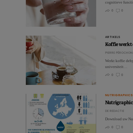
cognitieve funct
0
0
ARTIKELS
Koffie werkt 
PIERRE PÉROCHON
Werkt koffie deh
universiteit…
0
0
NUTRIGRAPHICS
Nutrigraphics
DE REDACTIE
Download uw Nutr
0
0