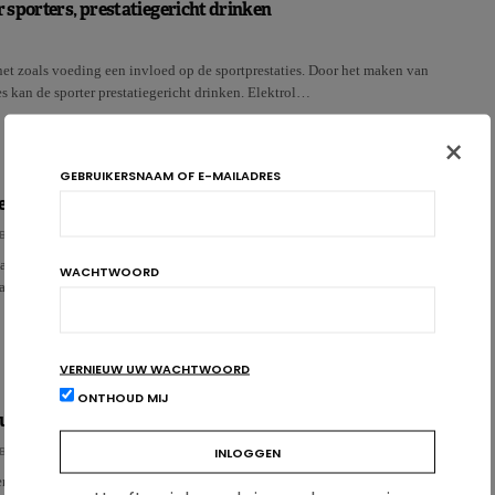
sporters, prestatiegericht drinken
net zoals voeding een invloed op de sportprestaties. Door het maken van
 kan de sporter prestatiegericht drinken. Elektrol…
×
GEBRUIKERSNAAM OF E-MAILADRES
e kilo’s: ‘s morgens of ‘s avonds sporten?
BÜHL
aardevolle bondgenoot om gewicht te verliezen, en al zeker om overgewicht
WACHTWOORD
ar heeft ‘s morgens of ‘s avonds sporten hetzelfde…
VERNIEUW UW WACHTWOORD
ONTHOUD MIJ
ud dankzij een goede hydratatie?
BÜHL
n is voor veel zaken belangrijk. Zo ook voor het behoud van de fysieke en