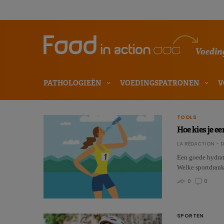
Voeding
PATHOLOGIEËN
VOEDINGSPATRONEN
V
TOOLS
Hoe kies je e
LA RÉDACTION - D
Een goede hydrata
Welke sportdrank
0
0
SPORTEN