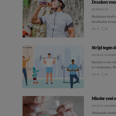
Dranken voor 
DE REDACTIE
Hydratatie heeft 
doordachte keuzes
0
0
Strijd tegen d
NICOLAS GUGGEN
Sporten is een w
te voorkomen. Ma
0
0
Minder snel o
NICOLAS GUGGEN
Voldoende drinke