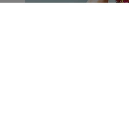
Goed nieuws … en minder goed nie
0
uitgevoerd op vraag van het Euro
SHARES
plantaardige burgers uit de horeca
In het kader van de voedseltransitie
markt, voor consumptie binnenshuis 
worden vaak als gezonder dan vlee
voedingscategorie die niet bekend st
(rood) vlees, waarvan de consumptie
Belgische voedingsaanbevelingen v
beschikken nog niet over de nodige 
te kwantificeren. Eerdere analyses f