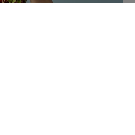
uws! Dat is gekomen uit deze studie die werd
pees regionaal bureau van de WHO. Deze analyseerde
 in een aantal Europese steden.
 komen er steeds meer plantaardige vleesvervangers op de
maar ook in de horeca. Deze plantaardige alternatieven
s beschouwd. Ze vervangen immers een
aat om zijn positieve effecten op de gezondheid, namelijk
 moet worden beperkt tot 300 g per week volgens de
an de Hoge Gezondheidsraad (2019). Maar we
kennis om hun impact op de gezondheid te beoordelen en
ocusten vooral op het feit dat sommige van deze