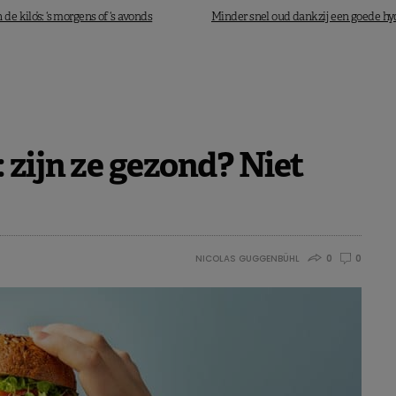
 de kilo’s: ‘s morgens of ‘s avonds
Minder snel oud dankzij een goede hy
 zijn ze gezond? Niet
NICOLAS GUGGENBÜHL
0
0