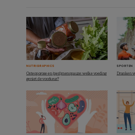
NUTRIGRAPHICS
SPORTEN
Osteoporose en (peri)menopauze: welke voeding
Dranken voo
geniet de voorkeur?