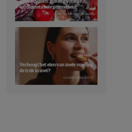
Anthocyanen: gunstig voor de
cardiometabole gezondheid
NICOLAS GUGGENBÜHL
Verhoogt het eten van zoete voeding
de trek in zoet?
LAVINIA SINCOVITS