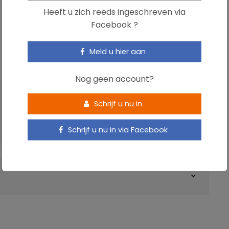
Heeft u zich reeds ingeschreven via
Facebook ?
Meld u hier aan
Nog geen account?
VOLGENDE ARTIKEL
Schrijf u nu in
Heeft lichaamsbeweging een invloed op de
bloeddruk van jongeren?
Schrijf u nu in via Facebook