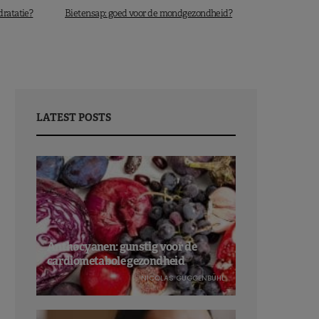
dratatie?
Bietensap: goed voor de mondgezondheid?
LATEST POSTS
Anthocyanen: gunstig voor de
cardiometabole gezondheid
NICOLAS GUGGENBÜHL