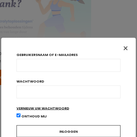
×
oegankelijk voor gezondheidsprofessionals.
GEBRUIKERSNAAM OF E-MAILADRES
iten te bekijken! Nog geen account? Maak er een aan!
gen
Inschrijven
WACHTWOORD
VERNIEUW UW WACHTWOORD
ONTHOUD MIJ
ISOTOON
SPORT
SPORTDRANKEN
SPORTERS