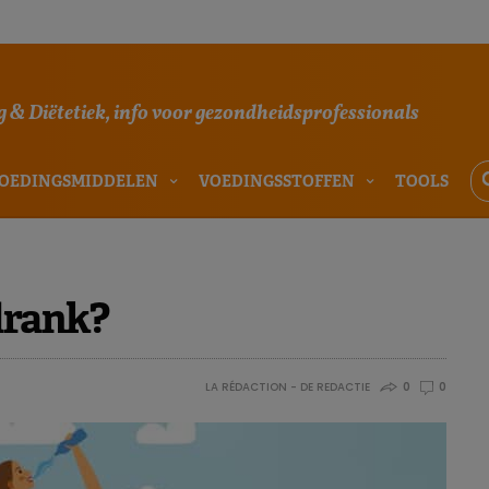
 & Diëtetiek, info voor gezondheidsprofessionals
OEDINGSMIDDELEN
VOEDINGSSTOFFEN
TOOLS
drank?
LA RÉDACTION - DE REDACTIE
0
0