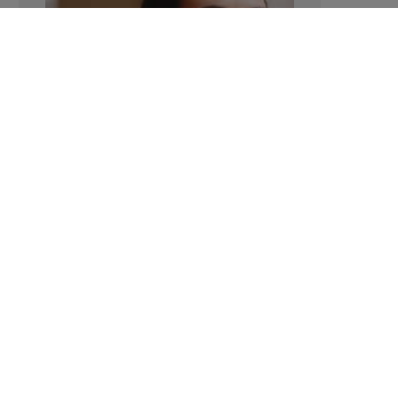
Verhoogt het eten van zoete voeding
de trek in zoet?
LAVINIA SINCOVITS