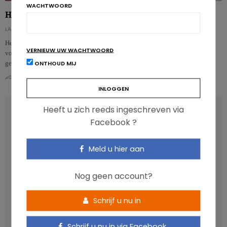
WACHTWOORD
Het vereenvoudigd laag FODMAP-dieet
LA RÉDACTION - DE REDACTIE
Het prikkelbaredarmsyndroom (PDS) is een aandoening die steeds vaker
VERNIEUW UW WACHTWOORD
voorkomt. Recente studies suggereren dat ongeveer 3,8% van de bevolking
ONTHOUD MIJ
getroffen zou z…
0
0
Heeft u zich reeds ingeschreven via
RECENT POSTS
Facebook ?
Anthocyanen: gunstig voor de cardiometabole
Meld u hier aan
gezondheid
Verhoogt het eten van zoete voeding de trek in zoet?
Nog geen account?
Een gezonde darmmicrobiota is goed, maar wat is dat
eigenlijk?
Schrijf u nu in
Vis, verontreinigende stoffen en omega-3: wat zijn de
aanbevelingen?
Schrijf u nu in via Facebook