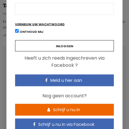
Tafelen met vrienden of familie doet ons meer eten…
NICOLAS ROUSSEAU
Eten in gezelschap mag dan wel gezellig zijn, het is niet zonder gevolgen. Hoe
VERNIEUW UW WACHTWOORD
zit dat precies?…
ONTHOUD MIJ
0
0
RECENT POSTS
Heeft u zich reeds ingeschreven via
Facebook ?
Anthocyanen: gunstig voor de cardiometabole
gezondheid
Meld u hier aan
Verhoogt het eten van zoete voeding de trek in zoet?
Nog geen account?
Een gezonde darmmicrobiota is goed, maar wat is dat
eigenlijk?
Schrijf u nu in
Vis, verontreinigende stoffen en omega-3: wat zijn de
aanbevelingen?
Schrijf u nu in via Facebook
Moeten ultrabewerkte voedingsmiddelen een prioritair