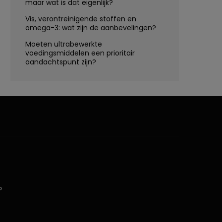
maar wat is dat eigenlijk?
Vis, verontreinigende stoffen en
omega-3: wat zijn de aanbevelingen?
Moeten ultrabewerkte
voedingsmiddelen een prioritair
aandachtspunt zijn?
D