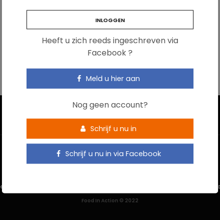
Heeft u zich reeds ingeschreven via
Facebook ?
Meld u hier aan
Nog geen account?
Schrijf u nu in
Schrijf u nu in via Facebook
HOME
CONTACTEER ONS
GEBRUIKSVOORWAARDEN
PRIVACYBELEI
Food In Action © 2022