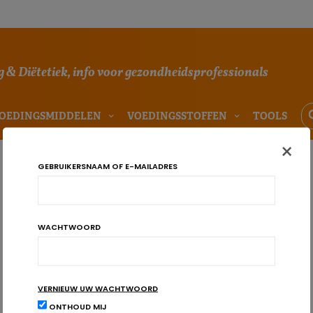
 & Diëtetiek, info voor gezondheidsprofessionals
OEDINGSMIDDELEN
VOEDINGSSTOFFEN
TOOLS
×
GEBRUIKERSNAAM OF E-MAILADRES
WACHTWOORD
VERNIEUW UW WACHTWOORD
ONTHOUD MIJ