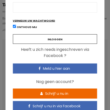
Tafelen met vrienden of familie doet ons meer eten…
NICOLAS ROUSSEAU
Eten in gezelschap mag dan wel gezellig zijn, het is niet zonder gevolgen. Hoe
VERNIEUW UW WACHTWOORD
zit dat precies?…
ONTHOUD MIJ
0
0
RECENT POSTS
Heeft u zich reeds ingeschreven via
Facebook ?
Anthocyanen: gunstig voor de cardiometabole
gezondheid
Meld u hier aan
Verhoogt het eten van zoete voeding de trek in zoet?
Nog geen account?
Een gezonde darmmicrobiota is goed, maar wat is dat
eigenlijk?
Schrijf u nu in
Vis, verontreinigende stoffen en omega-3: wat zijn de
aanbevelingen?
Schrijf u nu in via Facebook
Moeten ultrabewerkte voedingsmiddelen een prioritair