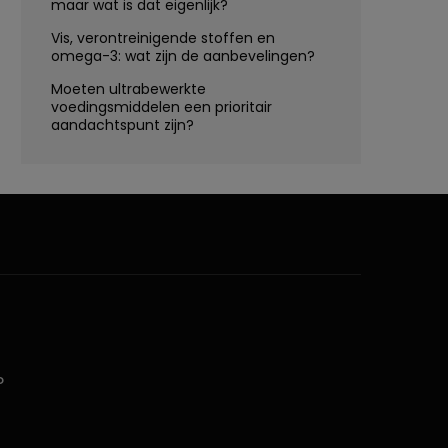
maar wat is dat eigenlijk?
Vis, verontreinigende stoffen en
omega-3: wat zijn de aanbevelingen?
Moeten ultrabewerkte
voedingsmiddelen een prioritair
aandachtspunt zijn?
D