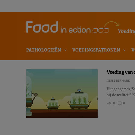
Voeding
PATHOLOGIEËN
VOEDINGSPATRONEN
V
Voeding van d
ODILE BERNARD
Hunger games, So
bij de realiteit?
0
0