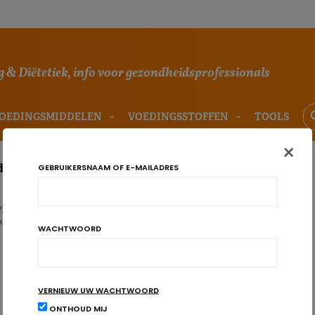
 & Diëtetiek, info voor gezondheidsprofessionals
OEDINGSMIDDELEN
VOEDINGSSTOFFEN
TOOLS
×
e toekomst: science fiction op ons bord
GEBRUIKERSNAAM OF E-MAILADRES
ylent Green, Eraserhead,… Hoe dicht staan science fiction films en boeken
 Kunnen ze ons iets leren over voeding van de to…
WACHTWOORD
VERNIEUW UW WACHTWOORD
ONTHOUD MIJ