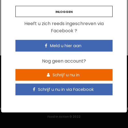
Heeft u zich reeds ingeschreven via
Facebook ?
Meld u hier aan
Nog geen account?
Schrijf u nu in
Schrijf u nu in via Facebook
HOME
CONTACTEER ONS
GEBRUIKSVOORWAARDEN
PRIVACYBELEI
Food In Action © 2022