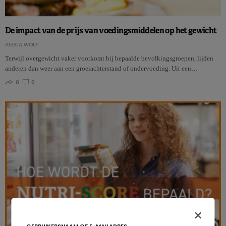
De impact van de prijs van voedingsmiddelen op het gewicht
ALEXIA WOLF
Terwijl overgewicht vaker voorkomt bij bepaalde bevolkingsgroepen, lijden
anderen dan weer aan een groeiachterstand of ondervoeding. Uit een…
0
0
×
GEBRUIKERSNAAM OF E-MAILADRES