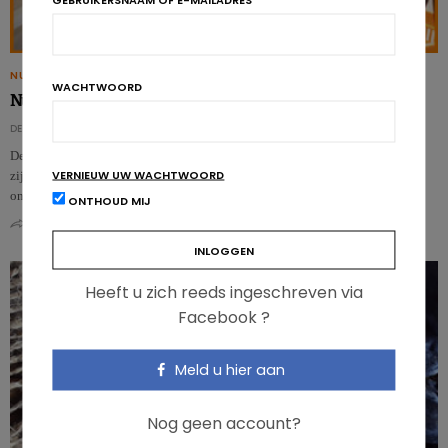
NUTRIGRAPHICS
WACHTWOORD
Nutrigraphics: Hoe wordt de Nutri-Score bepaald?
DE REDACTIE
De Nutri-Score krijgt veel belangstelling, toch is niet iedereen overtuigd van
VERNIEUW UW WACHTWOORD
zijn meerwaarde. Deze kleurcode maakt de balans op tussen de gunstige en
ongu…
ONTHOUD MIJ
0
0
Heeft u zich reeds ingeschreven via
Facebook ?
Meld u hier aan
Nog geen account?