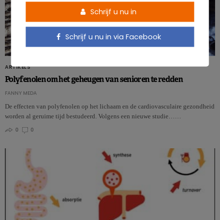
Schrijf u nu in
Schrijf u nu in via Facebook
ARTIKELS
Polyfenolen om het geheugen van senioren te redden
FANNY MEDA
De effecten van polyfenolen op het lichaam en de cardiovasculaire gezondheid
worden al geruime tijd bestudeerd. Volgens een nieuwe studie……
0
0