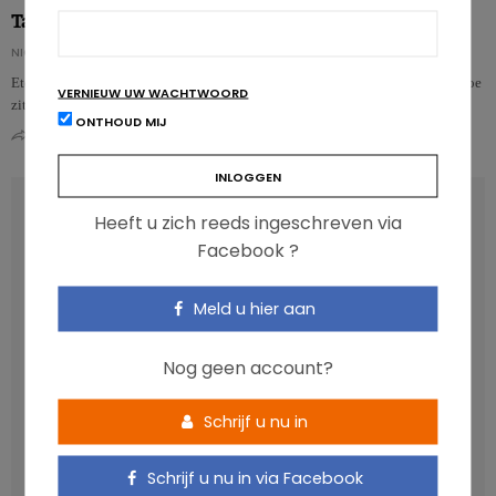
Tafelen met vrienden of familie doet ons meer eten…
NICOLAS ROUSSEAU
Eten in gezelschap mag dan wel gezellig zijn, het is niet zonder gevolgen. Hoe
VERNIEUW UW WACHTWOORD
zit dat precies?…
ONTHOUD MIJ
0
0
RECENT POSTS
Heeft u zich reeds ingeschreven via
Facebook ?
Anthocyanen: gunstig voor de cardiometabole
gezondheid
Meld u hier aan
Verhoogt het eten van zoete voeding de trek in zoet?
Nog geen account?
Een gezonde darmmicrobiota is goed, maar wat is dat
eigenlijk?
Schrijf u nu in
Vis, verontreinigende stoffen en omega-3: wat zijn de
aanbevelingen?
Schrijf u nu in via Facebook
Moeten ultrabewerkte voedingsmiddelen een prioritair