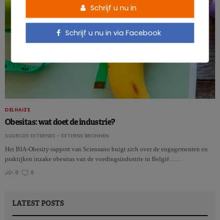
Schrijf u nu in
Schrijf u nu in via Facebook
DELHAIZE
Obesitas: wat doet de industrie?
SOURCES EXTERNES - EXTERNE BRONNEN
Het BIA-Obesity-rapport van Sciensano buigt zich over de engagementen en
praktijken inzake obesitas van de voedingsindustrie in België……
0
0
LATEST POSTS