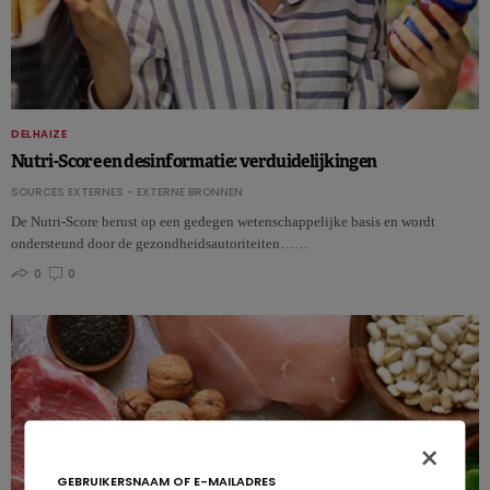
DELHAIZE
Nutri-Score en desinformatie: verduidelijkingen
SOURCES EXTERNES - EXTERNE BRONNEN
De Nutri-Score berust op een gedegen wetenschappelijke basis en wordt
ondersteund door de gezondheidsautoriteiten……
0
0
×
GEBRUIKERSNAAM OF E-MAILADRES