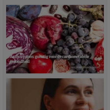
Anthocyanen: gunstig voor de cardiometabole
gezondheid
NICOLAS GUGGENBÜHL