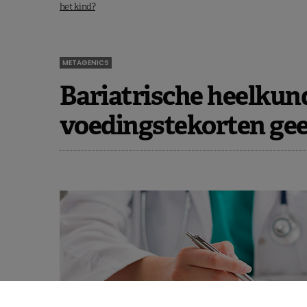
het kind?
METAGENICS
Bariatrische heelkund
voedingstekorten gee