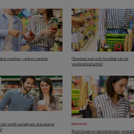
oor producten met een Nutri-Score A of B, wat de
voedingsproducten
bevordert (het programma
SuperPlus
n met een Nutri-Score A of B).
 doelstellingen van de
World Food Day
. Die werd
ies op 16 oktober 2021 en pleit onder meer voor een
aanbod.
te voeding – pro’s en contra’s
Obesitas: wat is de houding van de
Het merk gaat door met het ontwikkelen van initiatieven
voedingsindustrie?
 te eten.
e en de promotieacties op gezonde producten.
DELHAIZE
core wordt aangepast: wat gaat er
n?
Nutri-Score en desinformatie: verduid