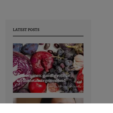
LATEST POSTS
Anthocyanen: gunstig voor de
cardiometabole gezondheid
NICOLAS GUGGENBÜHL