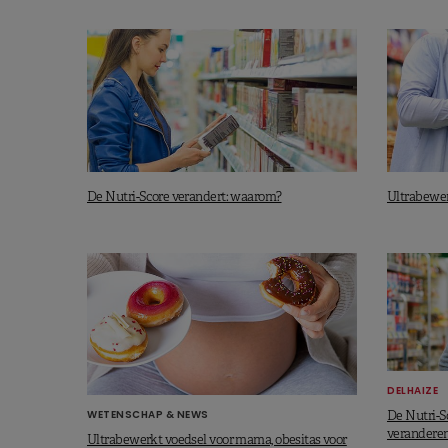
Het opzetten van
promotieacties
v
toegankelijkheid van gezonde 
geeft 5 tot 15% korting op producte
Deze onderscheiding sluit aan bij de
georganiseerd door de Verenigde Nat
gezonder en toegankelijker voedsel
De Nutri-Score verandert: waarom?
Ultrabewerk
Delhaize wil het hier niet bij laten. 
om de consumenten te helpen gezond
Kom alles te weten over de Nutri-Scor
DELHAIZE
WETENSCHAP & NEWS
De Nutri-S
verandere
Ultrabewerkt voedsel voor mama, obesitas voor