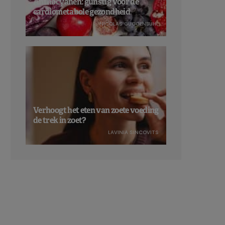
Anthocyanen: gunstig voor de
cardiometabole gezondheid
NICOLAS GUGGENBÜHL
Verhoogt het eten van zoete voeding
de trek in zoet?
LAVINIA SINCOVITS