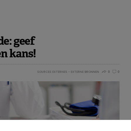
e: geef
n kans!
SOURCES EXTERNES - EXTERNE BRONNEN
0
0