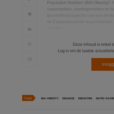
Population Nutrition’ (BIA-Obesity)”
supermarkten, voedingsmerken en fast
gezondheidsaspecten van hun produc
de 5 geanalyseerde supermarkten v
voeding.
Ontdek de initiatieven van Delhaize om
Deze inhoud is enkel t
Log in om de laatste actualite
Delhaize: beste score van 
Inlog
Het
BIA-Obesity
is ontwikkeld door e
voedselomgevingen bestuderen in m
beoordeelt de engagementen op 6 pu
de voedings
strategie
van het be
TAGS
BIA-OBESITY
DELHAIZE
INDUSTRIE
NUTRI-SCOR
de product
formulering
de product
etikettering