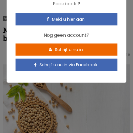
Facebook ?
Meld u hier aan
VOEDINGSPATRONEN
VEGETARISCH & VEGANISTISCH
Moeten we producten op basis van soja
Nog geen account?
beperken?
Schrijf u nu in
NICOLAS GUGGENBÜHL
0
0
Schrijf u nu in via Facebook