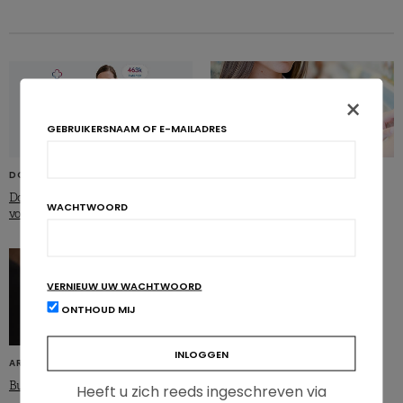
×
GEBRUIKERSNAAM OF E-MAILADRES
DOCTORANYTIME
ARTIKELS
Doctoranytime: maak meer tijd vrij
Voedingslogo’s ook doeltreffend bij
WACHTWOORD
voor wat echt telt
gezondheidswerkers
VERNIEUW UW WACHTWOORD
ONTHOUD MIJ
ARTIKELS
Burn-out in de kijker
Heeft u zich reeds ingeschreven via