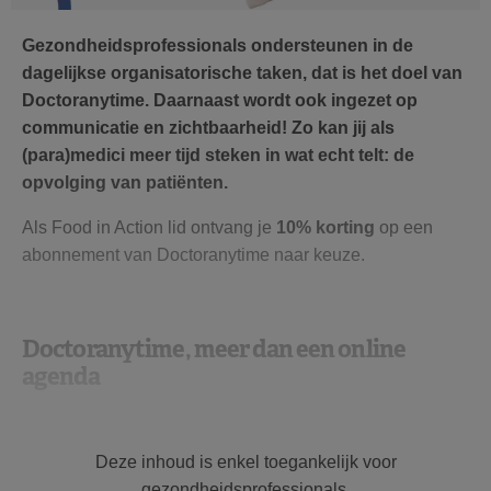
Gezondheidsprofessionals ondersteunen in de
dagelijkse organisatorische taken, dat is het doel van
Doctoranytime. Daarnaast wordt ook ingezet op
communicatie en zichtbaarheid! Zo kan jij als
(para)medici meer tijd steken in wat echt telt: de
opvolging van patiënten.
Als Food in Action lid ontvang je
10% korting
op een
abonnement van Doctoranytime naar keuze.
Doctoranytime, meer dan een online
agenda
Van onze Food in Action leden krijgen we vaak te horen
dat het beheren van afspraken omslachtig is en veel tijd
Deze inhoud is enkel toegankelijk voor
vraagt. Dan spreken we nog niet over de last-minute
gezondheidsprofessionals.