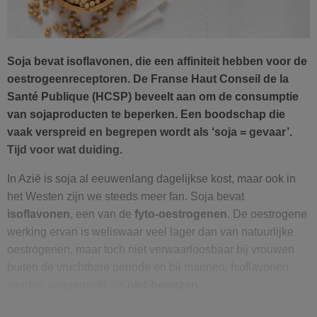
Soja bevat isoflavonen, die een affiniteit hebben voor de
oestrogeenreceptoren. De Franse Haut Conseil de la
Santé Publique (HCSP) beveelt aan om de consumptie
van sojaproducten te beperken. Een boodschap die
vaak verspreid en begrepen wordt als ‘soja = gevaar’.
Tijd voor wat duiding.
In Azië is soja al eeuwenlang dagelijkse kost, maar ook in
het Westen zijn we steeds meer fan. Soja bevat
isoflavonen
, een van de
fyto-oestrogenen
. De oestrogene
werking ervan is weliswaar veel lager dan van natuurlijke
oestrogenen, maar toch niet verwaarloosbaar bij vrouwen
buiten de vruchtbare periode en bij mannen. Isoflavonen
worden aangemerkt als
niet-bewezen
hormoonverstorende stoffen
. De HCSP
raadt soja
dan