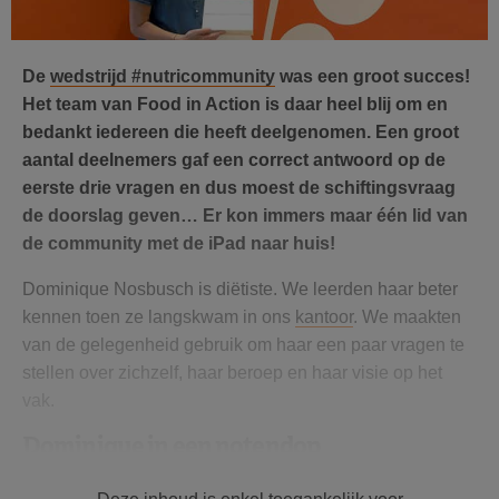
De
wedstrijd #nutricommunity
was een groot succes!
Het team van Food in Action is daar heel blij om en
bedankt iedereen die heeft deelgenomen. Een groot
aantal deelnemers gaf een correct antwoord op de
eerste drie vragen en dus moest de schiftingsvraag
de doorslag geven… Er kon immers maar één lid van
de community met de iPad naar huis!
Dominique Nosbusch is diëtiste. We leerden haar beter
kennen toen ze langskwam in ons
kantoor
. We maakten
van de gelegenheid gebruik om haar een paar vragen te
stellen over zichzelf, haar beroep en haar visie op het
vak.
Dominique in een notendop
Dominique Nosbusch behaalde haar diploma in 1982.