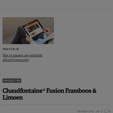
van harte gefeliciteerd, Dominique, en veel succes aan
alle anderen bij onze volgende wedstrijd. Blijf ons volgen!
WEDSTRIJD
Niet te missen: uw wedstrijd
#NutriCommunity
PRODUCTEN
Chaudfontaine® Fusion Framboos &
Limoen
DE REDACTIE
0
0