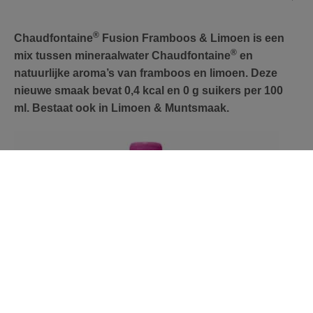
®
Chaudfontaine
Fusion Framboos & Limoen is een
®
mix tussen mineraalwater Chaudfontaine
en
natuurlijke aroma’s van framboos en limoen. Deze
nieuwe smaak bevat 0,4 kcal en 0 g suikers per 100
ml. Bestaat ook in Limoen & Muntsmaak.