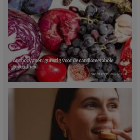
Anthocyanen: gunstig voor de cardiometabole
gezondheid
NICOLAS GUGGENBÜHL