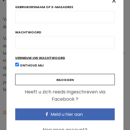
×
de preventie van baarmoederhalskanker door middel van
GEBRUIKERSNAAM OF E-MAILADRES
screening
Veel landen hebben deze maatregelen al met succes ingevoerd om
de negen vrijwillige mondiale doelstellingen te bereiken.
WACHTWOORD
Voor de WGO is het niet volgen en invoeren van deze vrijwillige
maatregelen onaanvaardbaar. Want als er niets verandert in de
landen met een laag en gemiddeld inkomen, zullen de cumulatieve
VERNIEUW UW WACHTWOORD
economische verliezen door niet-overdraagbare aandoeningen
ONTHOUD MIJ
oplopen tot 7000 miljard dollar voor de periode 2011-2025. Dat is
een enorm bedrag, zeker als we weten dat de WGO de
preventiekosten schat op 1,2 miljard per jaar, wat neerkomt op die
fameuze investering van één tot drie dollar per persoon …
Heeft u zich reeds ingeschreven via
Facebook ?
Persbericht van WHO, 19/01/2015
Meld u hier aan
Nog geen account?