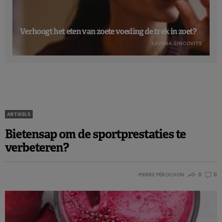
Verhoogt het eten van zoete voeding de trek in zoet?
LAVINIA SINCOVITS
ARTIKELS
Bietensap om de sportprestaties te
verbeteren?
PIERRE PÉROCHON
0
0