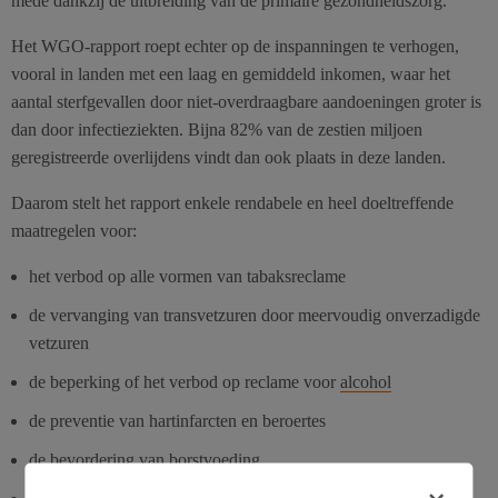
mede dankzij de uitbreiding van de primaire gezondheidszorg.
Het WGO-rapport roept echter op de inspanningen te verhogen,
vooral in landen met een laag en gemiddeld inkomen, waar het
aantal sterfgevallen door niet-overdraagbare aandoeningen groter is
dan door infectieziekten. Bijna 82% van de zestien miljoen
geregistreerde overlijdens vindt dan ook plaats in deze landen.
Daarom stelt het rapport enkele rendabele en heel doeltreffende
maatregelen voor:
het verbod op alle vormen van tabaksreclame
de vervanging van transvetzuren door meervoudig onverzadigde
vetzuren
de beperking of het verbod op reclame voor
alcohol
de preventie van hartinfarcten en beroertes
de bevordering van borstvoeding