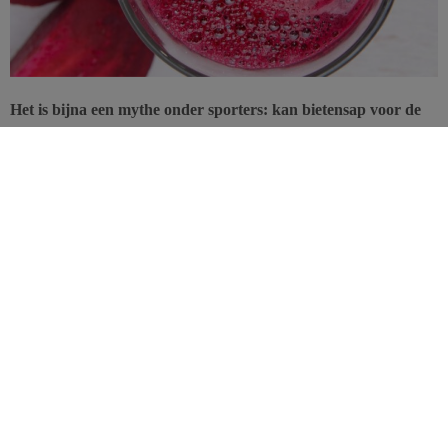
Het is bijna een mythe onder sporters: kan bietensap voor de
inspanning de bloedstroom verhogen en zo de prestaties
verbeteren? Hoewel de gunstige invloed van bietensap op de
prestaties niet wordt aangetoond in deze studie, suggereren
nieuwe gegevens een ‘elasticiteiteffect’ op de bloedvaten tijdens
de rustperiode. Dit effect zou de belasting van het hart kunnen
verminderen bij oudere personen.
De onderzoekers gingen uit van de hypothese dat
de consumptie
van bietensap
, en dus een supplement van nitraten in de voeding, de
bloedstroom kan verhogen en een geleidelijke verwijding kan
veroorzaken van de armslagader tijdens het uitvoeren van een
grijpoefening met toenemende intensiteit door jonge, gezonde
mannen.