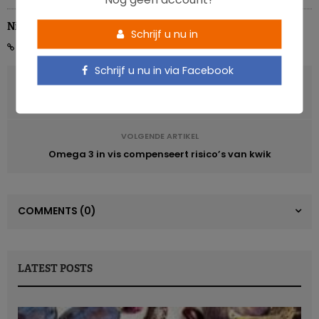
Nicolas Rousseau
Schrijf u nu in
Schrijf u nu in via Facebook
VORIG ARTIKEL
Bietensap om de sportprestaties te verbeteren?
VOLGENDE ARTIKEL
Omega 3 in vis compenseert risico’s van kwik
COMMENTS
(0)
LATEST POSTS