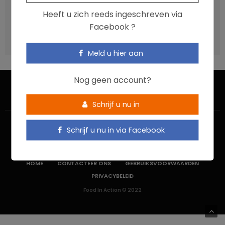
Vis, verontreinigende stoffen en omega-3: wat zijn de
Heeft u zich reeds ingeschreven via
aanbevelingen?
Facebook ?
Moeten ultrabewerkte voedingsmiddelen een prioritair
aandachtspunt zijn?
Meld u hier aan
Nog geen account?
Schrijf u nu in
Schrijf u nu in via Facebook
HOME
CONTACTEER ONS
GEBRUIKSVOORWAARDEN
PRIVACYBELEID
Food In Action © 2022