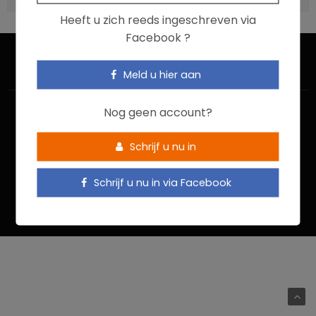
Heeft u zich reeds ingeschreven via
Facebook ?
Meld u hier aan
Nog geen account?
Schrijf u nu in
HOME
CONTACTEER ONS
GEBRUIKSVOORWAARDEN
Schrijf u nu in via Facebook
PRIVACYBELEID
Food In Action © 2022