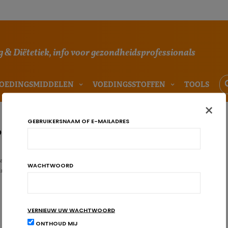
 & Diëtetiek, info voor gezondheidsprofessionals
OEDINGSMIDDELEN
VOEDINGSSTOFFEN
TOOLS
×
GEBRUIKERSNAAM OF E-MAILADRES
p coeliakie bij vroegtijdige consumptie van gluten
 coeliakie stijgt wereldwijd en de preventie wordt al jaren onderzocht.
WACHTWOORD
kinderen bracht…
VERNIEUW UW WACHTWOORD
ONTHOUD MIJ