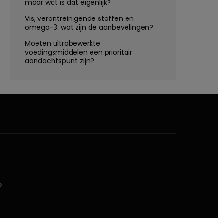
maar wat is dat eigenlijk?
Vis, verontreinigende stoffen en
omega-3: wat zijn de aanbevelingen?
Moeten ultrabewerkte
voedingsmiddelen een prioritair
aandachtspunt zijn?
D