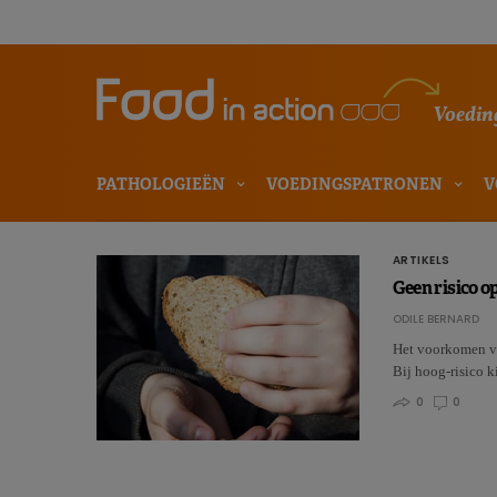
Voeding
PATHOLOGIEËN
VOEDINGSPATRONEN
V
ARTIKELS
Geen risico o
ODILE BERNARD
Het voorkomen van
Bij hoog-risico 
0
0