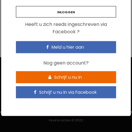
Heeft u zich reeds ingeschreven via
Facebook ?
Meld u hier aan
Nog geen account?
Schrijf u nu in
Schrijf u nu in via Facebook
HOME
CONTACTEER ONS
GEBRUIKSVOORWAARDEN
PRIVACYBELEI
Food In Action © 2022